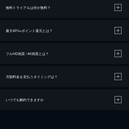
無料トライアルは何が無料？
※
最大40%
ポイント還元とは？
※
※
作品によって必要なポイントが異なります。
フルHD画質 / 4K画質とは？
月額料金を支払うタイミングは？
※
40％ポイント還元の対象は、クレジットカード決済による作品の購入 / レンタルです。
※
iOSアプリのUコイン決済による作品の購入 / レンタルは、20％のポイント還元です。
※
還元の対象外となる決済方法や商品があります。くわしくは
こちら
をご確認ください。
いつでも解約できますか