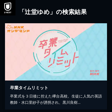
本文へスキップ
「辻堂ゆめ」の検索結果
卒業タイムリミット
卒業式を３日後に控えた欅台高校。生徒に人気の英語
教師・水口里紗子が誘拐され、黒川良樹...