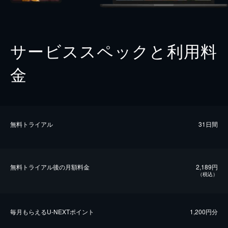
サービススペックと利用料
金
無料トライアル
31日間
無料トライアル後の⽉額料金
2,189円
（税込）
毎⽉もらえるU-NEXTポイント
1,200円分