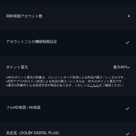
同時視聴アカウント数
4
アカウントごとの機能制限設定
ポイント還元
最⼤40%
※
※
40％ポイント還元の対象は、クレジットカード決済による作品の購入 / レンタルです。
※
iOSアプリのUコイン決済による作品の購入 / レンタルは、20％のポイント還元です。
※
還元の対象外となる決済方法や商品があります。くわしくは
こちら
をご確認ください。
フルHD画質 / 4K画質
⾼⾳質（DOLBY DIGITAL PLUS）