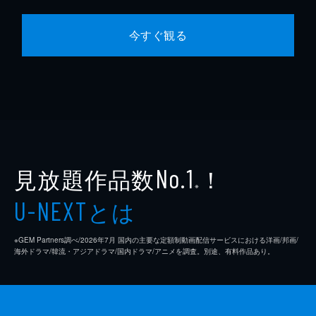
今すぐ観る
見放題作品数
！
No.1
※
とは
U-NEXT
※GEM Partners調べ/2026年7⽉ 国内の主要な定額制動画配信サービスにおける洋画/邦画/
海外ドラマ/韓流・アジアドラマ/国内ドラマ/アニメを調査。別途、有料作品あり。