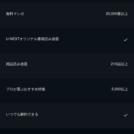
無料マンガ
20,000冊以上
U-NEXTオリジナル書籍読み放題
雑誌読み放題
210誌以上
プロが選ぶおすすめ特集
5,000以上
いつでも解約できる