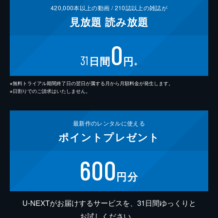
420,000
本以上の動画 /
210
誌以上の雑誌が
見放題
読み放題
0
31
日間
円
※
※無料トライアル期間終了日の翌日が属する月から月額料金が発生します。
※日割りでのご請求はいたしません。
最新作の
レンタルに使える
ポイント
プレゼント
600
円分
U-NEXTがお届けするサービスを、31日間ゆっくりと
お試しください。