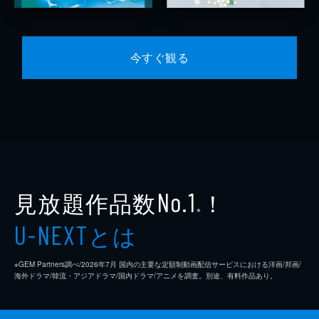
今すぐ観る
見放題作品数
！
No.1
※
とは
U-NEXT
※GEM Partners調べ/2026年7⽉ 国内の主要な定額制動画配信サービスにおける洋画/邦画/
海外ドラマ/韓流・アジアドラマ/国内ドラマ/アニメを調査。別途、有料作品あり。