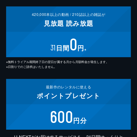
420,000
本以上の動画 /
210
誌以上の雑誌が
見放題
読み放題
0
31
日間
円
※
※無料トライアル期間終了日の翌日が属する月から月額料金が発生します。
※日割りでのご請求はいたしません。
最新作の
レンタルに使える
ポイント
プレゼント
600
円分
U-NEXTがお届けするサービスを、31日間ゆっくりと