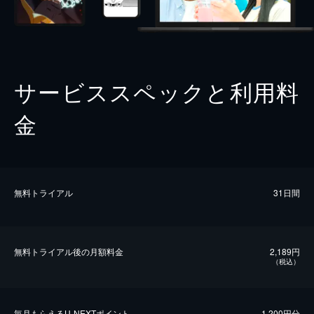
サービススペックと利用料
金
無料トライアル
31日間
無料トライアル後の⽉額料金
2,189円
（税込）
毎⽉もらえるU-NEXTポイント
1,200円分