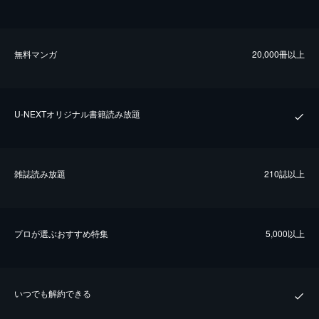
無料マンガ
20,000冊以上
U-NEXTオリジナル書籍読み放題
雑誌読み放題
210誌以上
プロが選ぶおすすめ特集
5,000以上
いつでも解約できる