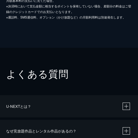
月額基本料の支払いに充てた場合。
※決済時において支払金額に相当するポイントを保有していない場合、差額分の料金はご登
録のクレジットカードでのお支払いとなります。
※通話料、SMS通信料、オプション（かけ放題など）の月額利用料は別途発生します。
よくある質問
U-NEXTとは？
なぜ見放題作品とレンタル作品があるの？