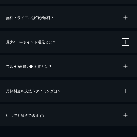
無料トライアルは何が無料？
※
最大40%
ポイント還元とは？
※
※
作品によって必要なポイントが異なります。
フルHD画質 / 4K画質とは？
月額料金を支払うタイミングは？
※
40％ポイント還元の対象は、クレジットカード決済による作品の購入 / レンタルです。
※
iOSアプリのUコイン決済による作品の購入 / レンタルは、20％のポイント還元です。
※
還元の対象外となる決済方法や商品があります。くわしくは
こちら
をご確認ください。
いつでも解約できますか