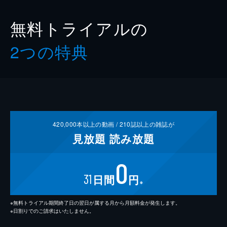
無料トライアルの
2つの特典
420,000
本以上の動画 /
210
誌以上の雑誌が
見放題
読み放題
0
31
日間
円
※
※無料トライアル期間終了日の翌日が属する月から月額料金が発生します。
※日割りでのご請求はいたしません。