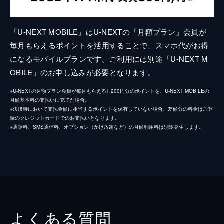
「U-NEXT MOBILE」はU-NEXTの「月額プラン」会員が
毎月もらえるポイントを活用することで、スマホ代がお得
になるモバイルプランです。ご利用には別途「U-NEXT M
OBILE」のお申し込みが必要となります。
※U-NEXTの月額プラン会員が毎月もらえる1,200円分のポイントを、U-NEXT MOBILEの
月額基本料の支払いに充てた場合。
※決済時において支払金額に相当するポイントを保有していない場合、差額分の料金はご登
録のクレジットカードでのお支払いとなります。
※通話料、SMS通信料、オプション（かけ放題など）の月額利用料は別途発生します。
よくある質問