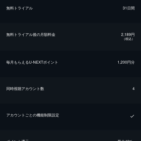
無料トライアル
31日間
無料トライアル後の⽉額料金
2,189円
（税込）
毎⽉もらえるU-NEXTポイント
1,200円分
同時視聴アカウント数
4
アカウントごとの機能制限設定