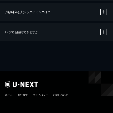
月額料金を支払うタイミングは？
※
40％ポイント還元の対象は、クレジットカード決済による作品の購入 / レンタルです。
※
iOSアプリのUコイン決済による作品の購入 / レンタルは、20％のポイント還元です。
※
還元の対象外となる決済方法や商品があります。くわしくは
こちら
をご確認ください。
いつでも解約できますか
こちら
ホーム
会社概要
プライバシー
お問い合わせ