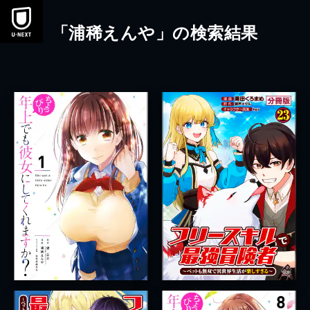
本文へスキップ
「浦稀えんや」の検索結果