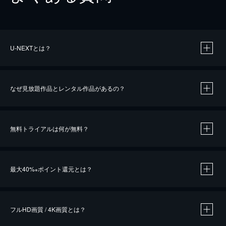
U-NEXTとは？
なぜ見放題作品とレンタル作品があるの？
無料トライアルは何が無料？
※
最大40%
ポイント還元とは？
※
※
作品によって必要なポイントが異なります。
フルHD画質 / 4K画質とは？