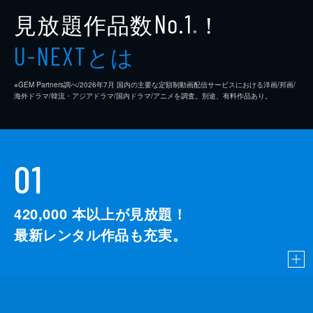
見放題作品数
！
No.1
※
とは
U-NEXT
※GEM Partners調べ/2026年7⽉ 国内の主要な定額制動画配信サービスにおける洋画/邦画/
海外ドラマ/韓流・アジアドラマ/国内ドラマ/アニメを調査。別途、有料作品あり。
01
420,000
本以上が見放題！
最新レンタル作品も充実。