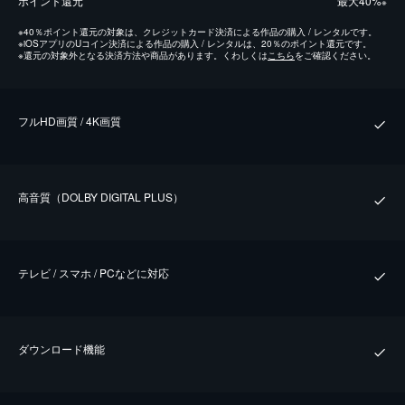
ポイント還元
最⼤40%
※
※
40％ポイント還元の対象は、クレジットカード決済による作品の購入 / レンタルです。
※
iOSアプリのUコイン決済による作品の購入 / レンタルは、20％のポイント還元です。
※
還元の対象外となる決済方法や商品があります。くわしくは
こちら
をご確認ください。
フルHD画質 / 4K画質
⾼⾳質（DOLBY DIGITAL PLUS）
テレビ / スマホ / PCなどに対応
ダウンロード機能