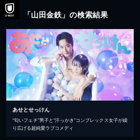
本文へスキップ
「山田金鉄」の検索結果
あせとせっけん
“匂いフェチ”男子と“汗っかき”コンプレックス女子が繰
り広げる超純愛ラブコメディ