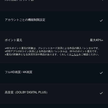
アカウントごとの機能制限設定
ポイント還元
最⼤40%
※
※
40％ポイント還元の対象は、クレジットカード決済による作品の購入 / レンタルです。
※
iOSアプリのUコイン決済による作品の購入 / レンタルは、20％のポイント還元です。
※
還元の対象外となる決済方法や商品があります。くわしくは
こちら
をご確認ください。
フルHD画質 / 4K画質
⾼⾳質（DOLBY DIGITAL PLUS）