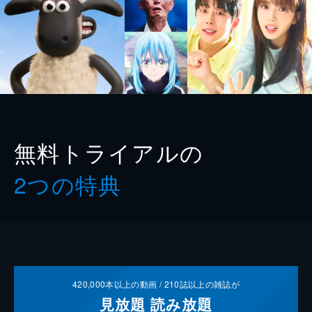
無料トライアルの
2つの特典
420,000
本以上の動画 /
210
誌以上の雑誌が
見放題
読み放題