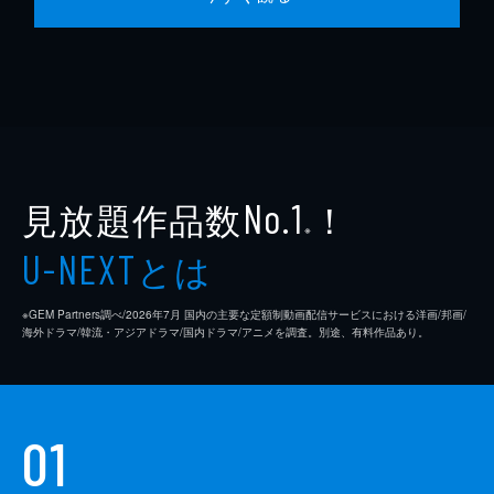
見放題作品数
！
No.1
※
とは
U-NEXT
※GEM Partners調べ/2026年7⽉ 国内の主要な定額制動画配信サービスにおける洋画/邦画/
海外ドラマ/韓流・アジアドラマ/国内ドラマ/アニメを調査。別途、有料作品あり。
01