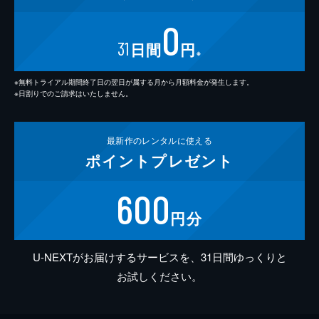
0
31
日間
円
※
※無料トライアル期間終了日の翌日が属する月から月額料金が発生します。
※日割りでのご請求はいたしません。
最新作の
レンタルに使える
ポイント
プレゼント
600
円分
U-NEXTがお届けするサービスを、31日間ゆっくりと
お試しください。