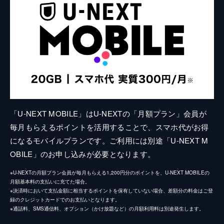
「U-NEXT MOBILE」はU-NEXTの「月額プラン」会員が
毎月もらえるポイントを活用することで、スマホ代がお得
になるモバイルプランです。ご利用には別途「U-NEXT M
OBILE」のお申し込みが必要となります。
※U-NEXTの月額プラン会員が毎月もらえる1,200円分のポイントを、U-NEXT MOBILEの
月額基本料の支払いに充てた場合。
※決済時において支払金額に相当するポイントを保有していない場合、差額分の料金はご登
録のクレジットカードでのお支払いとなります。
※通話料、SMS通信料、オプション（かけ放題など）の月額利用料は別途発生します。