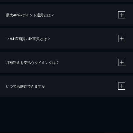
※
最大40%
ポイント還元とは？
※
※
作品によって必要なポイントが異なります。
フルHD画質 / 4K画質とは？
月額料金を支払うタイミングは？
※
40％ポイント還元の対象は、クレジットカード決済による作品の購入 / レンタルです。
※
iOSアプリのUコイン決済による作品の購入 / レンタルは、20％のポイント還元です。
※
還元の対象外となる決済方法や商品があります。くわしくは
こちら
をご確認ください。
いつでも解約できますか
こちら