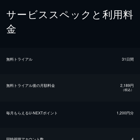
サービススペックと利用料
金
無料トライアル
31日間
無料トライアル後の⽉額料金
2,189円
（税込）
毎⽉もらえるU-NEXTポイント
1,200円分
同時視聴アカウント数
4