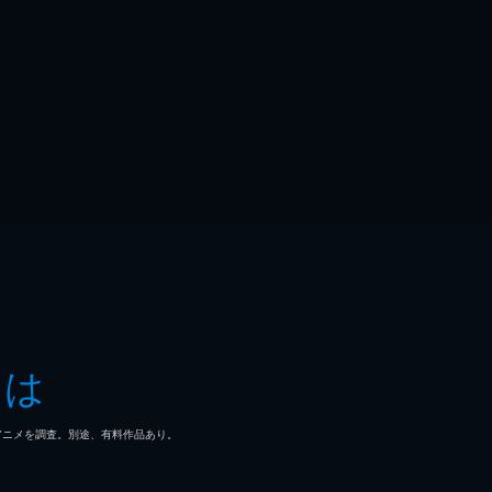
とは
マ/アニメを調査。別途、有料作品あり。