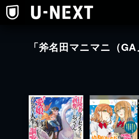
本文へスキップ
「斧名田マニマニ（GA