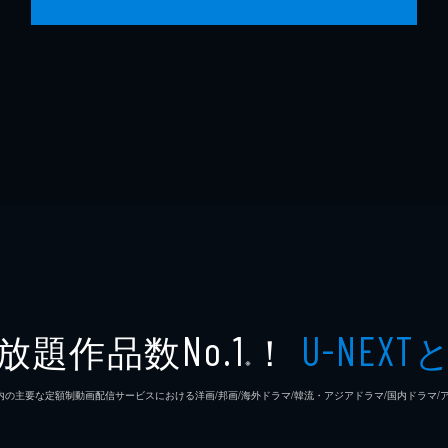
放題作品数
！
No.1
U-NEXT
※
26年7⽉ 国内の主要な定額制動画配信サービスにおける洋画/邦画/海外ドラマ/韓流・アジアドラマ/国内ドラ