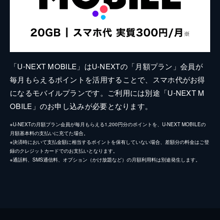
「U-NEXT MOBILE」はU-NEXTの「月額プラン」会員が
毎月もらえるポイントを活用することで、スマホ代がお得
になるモバイルプランです。ご利用には別途「U-NEXT M
OBILE」のお申し込みが必要となります。
※U-NEXTの月額プラン会員が毎月もらえる1,200円分のポイントを、U-NEXT MOBILEの
月額基本料の支払いに充てた場合。
※決済時において支払金額に相当するポイントを保有していない場合、差額分の料金はご登
録のクレジットカードでのお支払いとなります。
※通話料、SMS通信料、オプション（かけ放題など）の月額利用料は別途発生します。