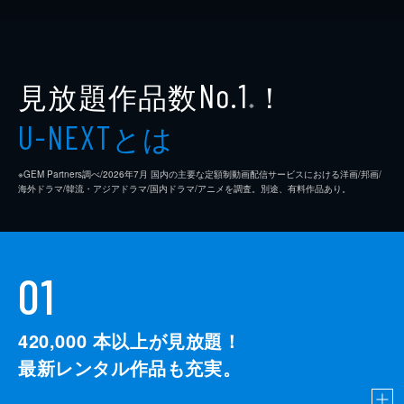
見放題作品数
！
No.1
※
とは
U-NEXT
※GEM Partners調べ/2026年7⽉ 国内の主要な定額制動画配信サービスにおける洋画/邦画/
海外ドラマ/韓流・アジアドラマ/国内ドラマ/アニメを調査。別途、有料作品あり。
01
420,000
本以上が見放題！
最新レンタル作品も充実。