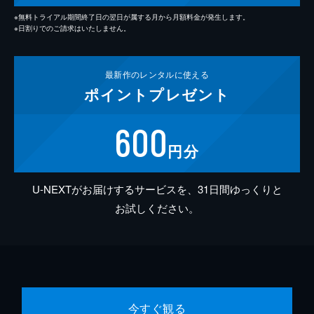
※無料トライアル期間終了日の翌日が属する月から月額料金が発生します。
※日割りでのご請求はいたしません。
最新作の
レンタルに使える
ポイント
プレゼント
600
円分
U-NEXTがお届けするサービスを、31日間ゆっくりと
お試しください。
今すぐ観る