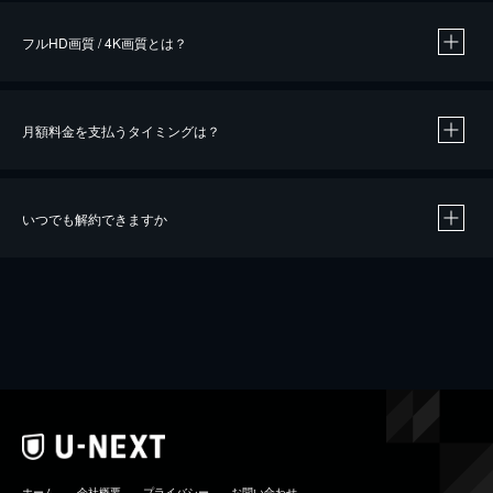
フルHD画質 / 4K画質とは？
月額料金を支払うタイミングは？
※
40％ポイント還元の対象は、クレジットカード決済による作品の購入 / レンタルです。
※
iOSアプリのUコイン決済による作品の購入 / レンタルは、20％のポイント還元です。
※
還元の対象外となる決済方法や商品があります。くわしくは
こちら
をご確認ください。
いつでも解約できますか
こちら
ホーム
会社概要
プライバシー
お問い合わせ