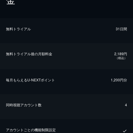
無料トライアル
31日間
無料トライアル後の⽉額料金
2,189円
（税込）
毎⽉もらえるU-NEXTポイント
1,200円分
同時視聴アカウント数
4
アカウントごとの機能制限設定