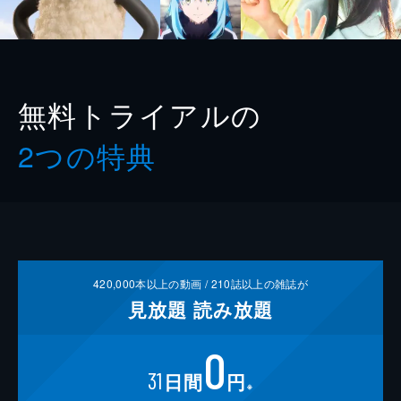
無料トライアルの
2つの特典
420,000
本以上の動画 /
210
誌以上の雑誌が
見放題
読み放題
0
31
日間
円
※