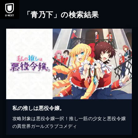
本文へスキップ
「青乃下」の検索結果
私の推しは悪役令嬢。
攻略対象は悪役令嬢一択！推し一筋の少女と悪役令嬢
の異世界ガールズラブコメディ