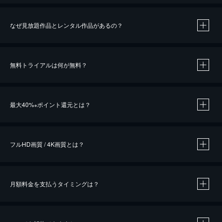
なぜ見放題作品とレンタル作品があるの？
無料トライアルは何が無料？
※
最大40%
ポイント還元とは？
※
※
作品によって必要なポイントが異なります。
フルHD画質 / 4K画質とは？
月額料金を支払うタイミングは？
※
40％ポイント還元の対象は、クレジットカード決済による作品の購入 / レンタルです。
※
iOSアプリのUコイン決済による作品の購入 / レンタルは、20％のポイント還元です。
※
還元の対象外となる決済方法や商品があります。くわしくは
こちら
をご確認ください。