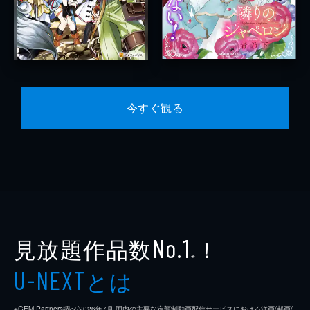
今すぐ観る
見放題作品数
！
No.1
※
とは
U-NEXT
※GEM Partners調べ/2026年7⽉ 国内の主要な定額制動画配信サービスにおける洋画/邦画/