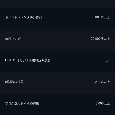
ポイント（レンタル）作品
60,000本以上
無料マンガ
20,000冊以上
U-NEXTオリジナル書籍読み放題
雑誌読み放題
210誌以上
プロが選ぶおすすめ特集
5,000以上