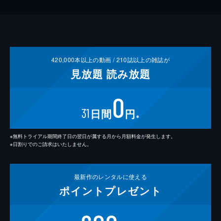
420,000
本以上の動画 /
210
誌以上の雑誌が
見放題
読み放題
0
31
日間
円
※
※無料トライアル期間終了日の翌日が属する月から月額料金が発生します。
※日割りでのご請求はいたしません。
最新作の
レンタルに使える
ポイント
プレゼント