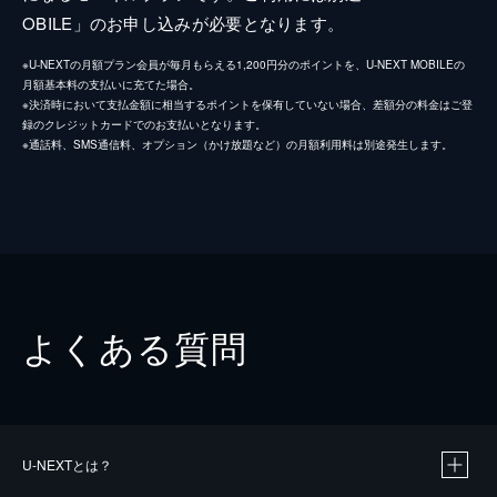
OBILE」のお申し込みが必要となります。
※U-NEXTの月額プラン会員が毎月もらえる1,200円分のポイントを、U-NEXT MOBILEの
月額基本料の支払いに充てた場合。
※決済時において支払金額に相当するポイントを保有していない場合、差額分の料金はご登
録のクレジットカードでのお支払いとなります。
※通話料、SMS通信料、オプション（かけ放題など）の月額利用料は別途発生します。
よくある質問
U-NEXTとは？