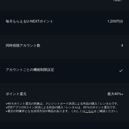
毎⽉もらえるU-NEXTポイント
1,200円分
同時視聴アカウント数
4
アカウントごとの機能制限設定
ポイント還元
最⼤40%
※
※
40％ポイント還元の対象は、クレジットカード決済による作品の購入 / レンタルです。
※
iOSアプリのUコイン決済による作品の購入 / レンタルは、20％のポイント還元です。
※
還元の対象外となる決済方法や商品があります。くわしくは
こちら
をご確認ください。