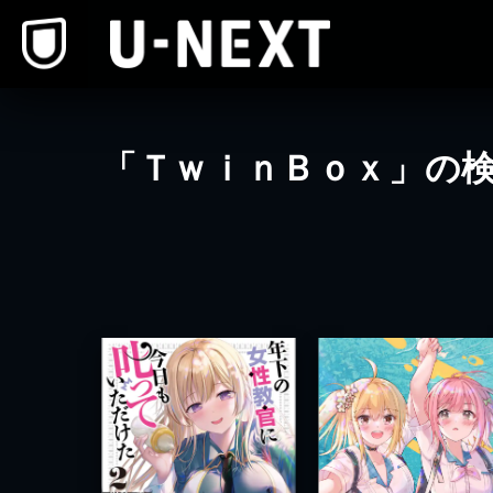
本文へスキップ
「ＴｗｉｎＢｏｘ」の