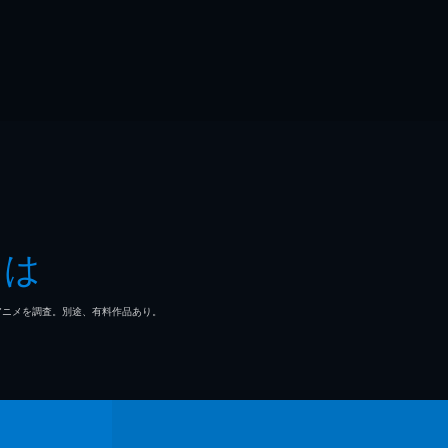
とは
マ/アニメを調査。別途、有料作品あり。