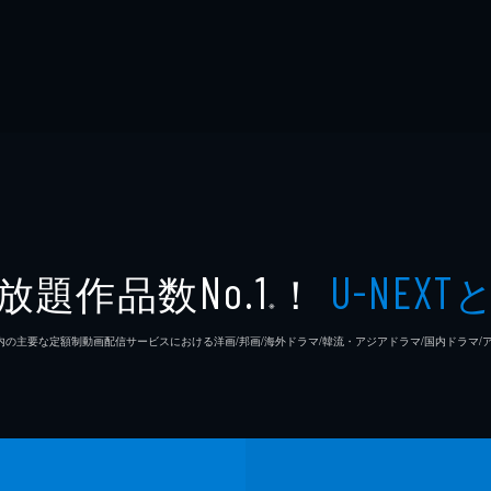
放題作品数
！
No.1
U-NEXT
※
26年7⽉ 国内の主要な定額制動画配信サービスにおける洋画/邦画/海外ドラマ/韓流・アジアドラマ/国内ドラ