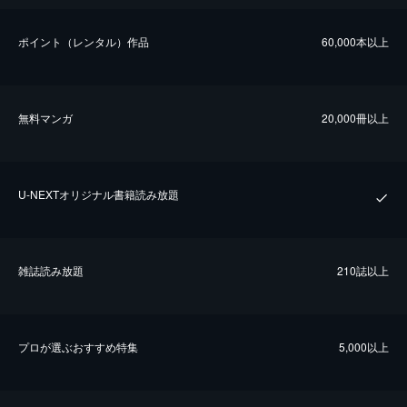
ポイント（レンタル）作品
60,000本以上
無料マンガ
20,000冊以上
U-NEXTオリジナル書籍読み放題
雑誌読み放題
210誌以上
プロが選ぶおすすめ特集
5,000以上