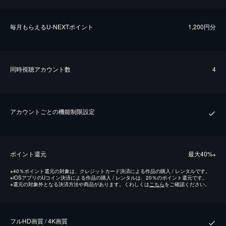
毎⽉もらえるU-NEXTポイント
1,200円分
同時視聴アカウント数
4
アカウントごとの機能制限設定
ポイント還元
最⼤40%
※
※
40％ポイント還元の対象は、クレジットカード決済による作品の購入 / レンタルです。
※
iOSアプリのUコイン決済による作品の購入 / レンタルは、20％のポイント還元です。
※
還元の対象外となる決済方法や商品があります。くわしくは
こちら
をご確認ください。
フルHD画質 / 4K画質