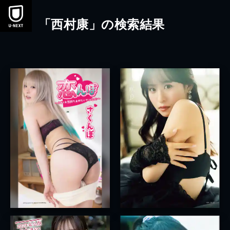
本文へスキップ
「西村康」の検索結果