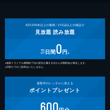
420,000
本以上の動画 /
210
誌以上の雑誌が
見放題
読み放題
0
31
日間
円
※
※無料トライアル期間終了日の翌日が属する月から月額料金が発生します。
※日割りでのご請求はいたしません。
最新作の
レンタルに使える
ポイント
プレゼント
600
円分