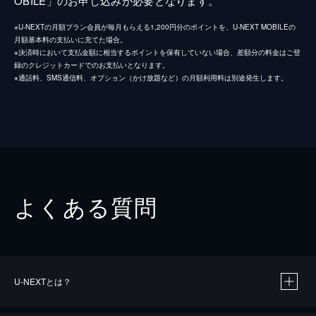
OBILE」のお申し込みが必要となります。
※U-NEXTの月額プラン会員が毎月もらえる1,200円分のポイントを、U-NEXT MOBILEの
月額基本料の支払いに充てた場合。
※決済時において支払金額に相当するポイントを保有していない場合、差額分の料金はご登
録のクレジットカードでのお支払いとなります。
※通話料、SMS通信料、オプション（かけ放題など）の月額利用料は別途発生します。
よくある質問
U-NEXTとは？