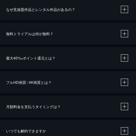
なぜ見放題作品とレンタル作品があるの？
無料トライアルは何が無料？
※
最大40%
ポイント還元とは？
※
※
作品によって必要なポイントが異なります。
フルHD画質 / 4K画質とは？
月額料金を支払うタイミングは？
※
40％ポイント還元の対象は、クレジットカード決済による作品の購入 / レンタルです。
※
iOSアプリのUコイン決済による作品の購入 / レンタルは、20％のポイント還元です。
※
還元の対象外となる決済方法や商品があります。くわしくは
こちら
をご確認ください。
いつでも解約できますか