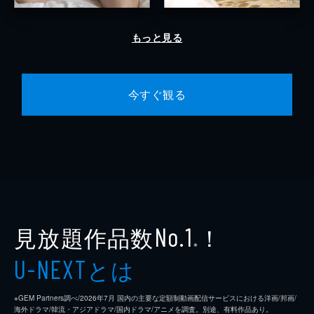
もっと見る
今すぐ観る
見放題作品数
！
No.1
※
とは
U-NEXT
※GEM Partners調べ/2026年7⽉ 国内の主要な定額制動画配信サービスにおける洋画/邦画/
海外ドラマ/韓流・アジアドラマ/国内ドラマ/アニメを調査。別途、有料作品あり。