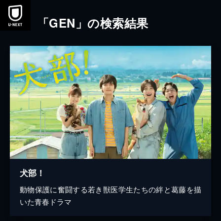
本文へスキップ
「GEN」の検索結果
犬部！
動物保護に奮闘する若き獣医学生たちの絆と葛藤を描
いた青春ドラマ