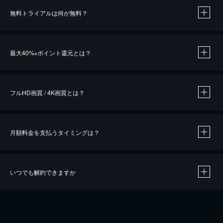
無料トライアルは何が無料？
※
最大40%
ポイント還元とは？
※
※
作品によって必要なポイントが異なります。
フルHD画質 / 4K画質とは？
月額料金を支払うタイミングは？
※
40％ポイント還元の対象は、クレジットカード決済による作品の購入 / レンタルです。
※
iOSアプリのUコイン決済による作品の購入 / レンタルは、20％のポイント還元です。
※
還元の対象外となる決済方法や商品があります。くわしくは
こちら
をご確認ください。
いつでも解約できますか