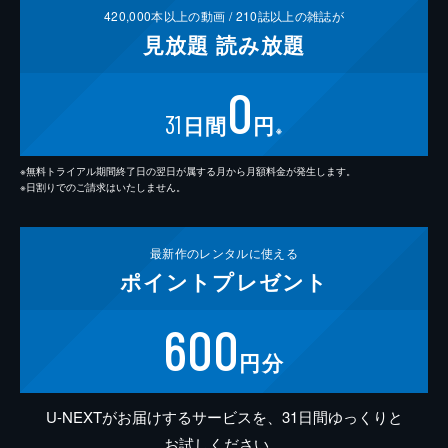
420,000
本以上の動画 /
210
誌以上の雑誌が
見放題
読み放題
0
31
日間
円
※
※無料トライアル期間終了日の翌日が属する月から月額料金が発生します。
※日割りでのご請求はいたしません。
最新作の
レンタルに使える
ポイント
プレゼント
600
円分
U-NEXTがお届けするサービスを、31日間ゆっくりと
お試しください。