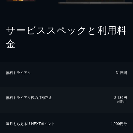
サービススペックと利用料
金
無料トライアル
31日間
無料トライアル後の⽉額料金
2,189円
（税込）
毎⽉もらえるU-NEXTポイント
1,200円分