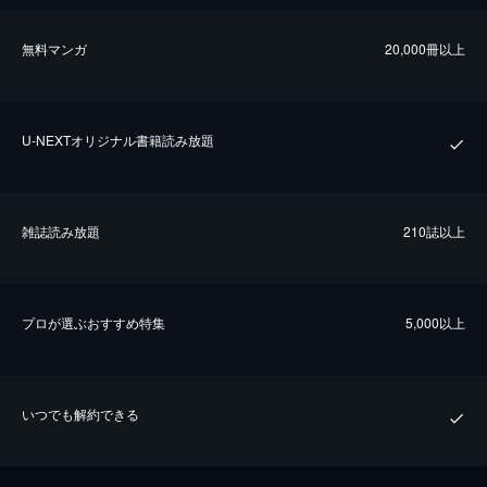
無料マンガ
20,000冊以上
U-NEXTオリジナル書籍読み放題
雑誌読み放題
210誌以上
プロが選ぶおすすめ特集
5,000以上
いつでも解約できる