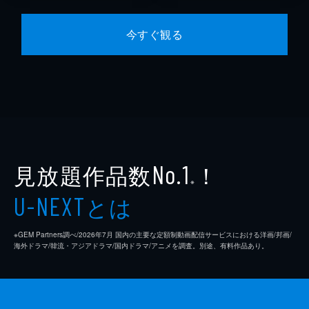
今すぐ観る
見放題作品数
！
No.1
※
とは
U-NEXT
※GEM Partners調べ/2026年7⽉ 国内の主要な定額制動画配信サービスにおける洋画/邦画/
海外ドラマ/韓流・アジアドラマ/国内ドラマ/アニメを調査。別途、有料作品あり。