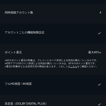
同時視聴アカウント数
4
アカウントごとの機能制限設定
ポイント還元
最⼤40%
※
※
40％ポイント還元の対象は、クレジットカード決済による作品の購入 / レンタルです。
※
iOSアプリのUコイン決済による作品の購入 / レンタルは、20％のポイント還元です。
※
還元の対象外となる決済方法や商品があります。くわしくは
こちら
をご確認ください。
フルHD画質 / 4K画質
⾼⾳質（DOLBY DIGITAL PLUS）