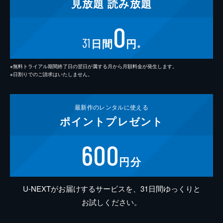
見放題
読み放題
0
31
日間
円
※
※無料トライアル期間終了日の翌日が属する月から月額料金が発生します。
※日割りでのご請求はいたしません。
最新作の
レンタルに使える
ポイント
プレゼント
600
円分
U-NEXTがお届けするサービスを、31日間ゆっくりと
お試しください。