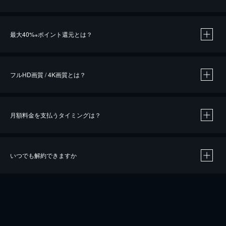
※
最大40%
ポイント還元とは？
※
※
作品によって必要なポイントが異なります。
フルHD画質 / 4K画質とは？
月額料金を支払うタイミングは？
※
40％ポイント還元の対象は、クレジットカード決済による作品の購入 / レンタルです。
※
iOSアプリのUコイン決済による作品の購入 / レンタルは、20％のポイント還元です。
※
還元の対象外となる決済方法や商品があります。くわしくは
こちら
をご確認ください。
いつでも解約できますか
こちら