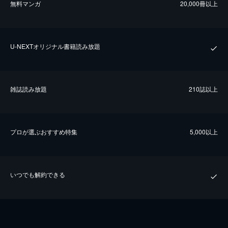
無料マンガ
20,000冊以上
U-NEXTオリジナル書籍読み放題
雑誌読み放題
210誌以上
プロが選ぶおすすめ特集
5,000以上
いつでも解約できる