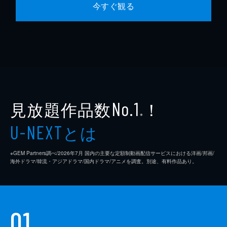
今すぐ観る
見放題作品数
！
No.1
※
とは
U-NEXT
※GEM Partners調べ/2026年7⽉ 国内の主要な定額制動画配信サービスにおける洋画/邦画/
海外ドラマ/韓流・アジアドラマ/国内ドラマ/アニメを調査。別途、有料作品あり。
01