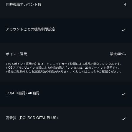
同時視聴アカウント数
4
アカウントごとの機能制限設定
ポイント還元
最⼤40%
※
※
40％ポイント還元の対象は、クレジットカード決済による作品の購入 / レンタルです。
※
iOSアプリのUコイン決済による作品の購入 / レンタルは、20％のポイント還元です。
※
還元の対象外となる決済方法や商品があります。くわしくは
こちら
をご確認ください。
フルHD画質 / 4K画質
⾼⾳質（DOLBY DIGITAL PLUS）