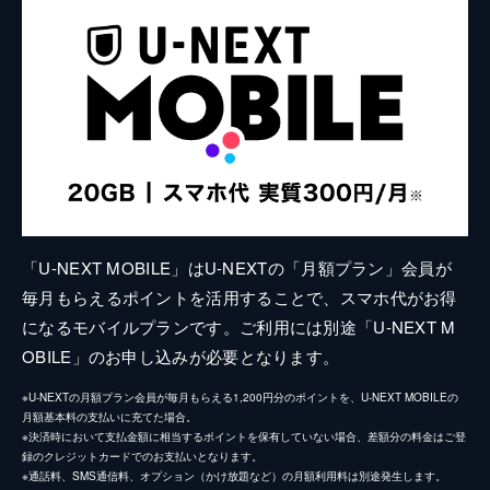
「U-NEXT MOBILE」はU-NEXTの「月額プラン」会員が
毎月もらえるポイントを活用することで、スマホ代がお得
になるモバイルプランです。ご利用には別途「U-NEXT M
OBILE」のお申し込みが必要となります。
※U-NEXTの月額プラン会員が毎月もらえる1,200円分のポイントを、U-NEXT MOBILEの
月額基本料の支払いに充てた場合。
※決済時において支払金額に相当するポイントを保有していない場合、差額分の料金はご登
録のクレジットカードでのお支払いとなります。
※通話料、SMS通信料、オプション（かけ放題など）の月額利用料は別途発生します。