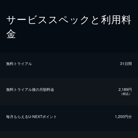
サービススペックと利用料
金
無料トライアル
31日間
無料トライアル後の⽉額料金
2,189円
（税込）
毎⽉もらえるU-NEXTポイント
1,200円分