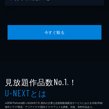
今すぐ観る
見放題作品数
！
No.1
※
とは
U-NEXT
※GEM Partners調べ/2026年7⽉ 国内の主要な定額制動画配信サービスにおける洋画/邦画/
海外ドラマ/韓流・アジアドラマ/国内ドラマ/アニメを調査。別途、有料作品あり。