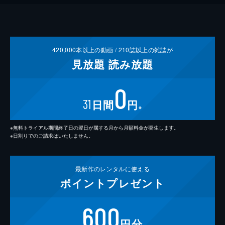
420,000
本以上の動画 /
210
誌以上の雑誌が
見放題
読み放題
0
31
日間
円
※
※無料トライアル期間終了日の翌日が属する月から月額料金が発生します。
※日割りでのご請求はいたしません。
最新作の
レンタルに使える
ポイント
プレゼント
600
円分