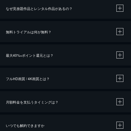
なぜ見放題作品とレンタル作品があるの？
無料トライアルは何が無料？
※
最大40%
ポイント還元とは？
※
※
作品によって必要なポイントが異なります。
フルHD画質 / 4K画質とは？
月額料金を支払うタイミングは？
※
40％ポイント還元の対象は、クレジットカード決済による作品の購入 / レンタルです。
※
iOSアプリのUコイン決済による作品の購入 / レンタルは、20％のポイント還元です。
※
還元の対象外となる決済方法や商品があります。くわしくは
こちら
をご確認ください。
いつでも解約できますか