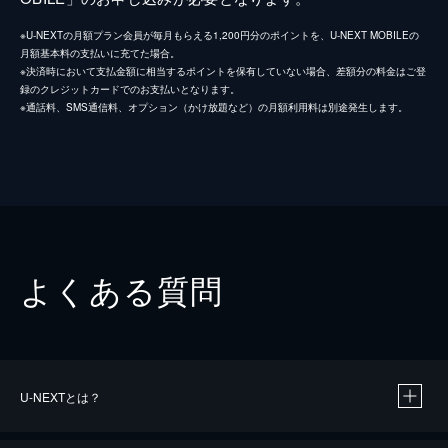
※U-NEXTの月額プラン会員が毎月もらえる1,200円分のポイントを、U-NEXT MOBILEの
月額基本料の支払いに充てた場合。
※決済時において支払金額に相当するポイントを保有していない場合、差額分の料金はご登
録のクレジットカードでのお支払いとなります。
※通話料、SMS通信料、オプション（かけ放題など）の月額利用料は別途発生します。
よくある質問
U-NEXTとは？