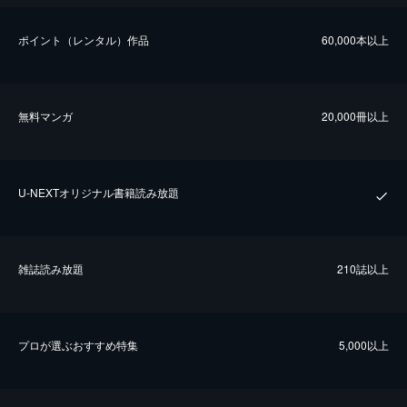
ポイント（レンタル）作品
60,000本以上
無料マンガ
20,000冊以上
U-NEXTオリジナル書籍読み放題
雑誌読み放題
210誌以上
プロが選ぶおすすめ特集
5,000以上