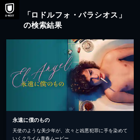
本文へスキップ
「ロドルフォ・パラシオス」
の検索結果
永遠に僕のもの
天使のような美少年が、次々と凶悪犯罪に手を染めて
いくクライム青春ムービー