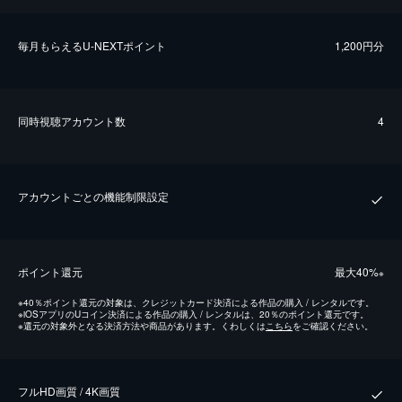
毎⽉もらえるU-NEXTポイント
1,200円分
同時視聴アカウント数
4
アカウントごとの機能制限設定
ポイント還元
最⼤40%
※
※
40％ポイント還元の対象は、クレジットカード決済による作品の購入 / レンタルです。
※
iOSアプリのUコイン決済による作品の購入 / レンタルは、20％のポイント還元です。
※
還元の対象外となる決済方法や商品があります。くわしくは
こちら
をご確認ください。
フルHD画質 / 4K画質