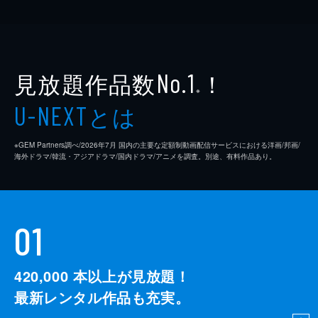
見放題作品数
！
No.1
※
とは
U-NEXT
※GEM Partners調べ/2026年7⽉ 国内の主要な定額制動画配信サービスにおける洋画/邦画/
海外ドラマ/韓流・アジアドラマ/国内ドラマ/アニメを調査。別途、有料作品あり。
01
420,000
本以上が見放題！
最新レンタル作品も充実。