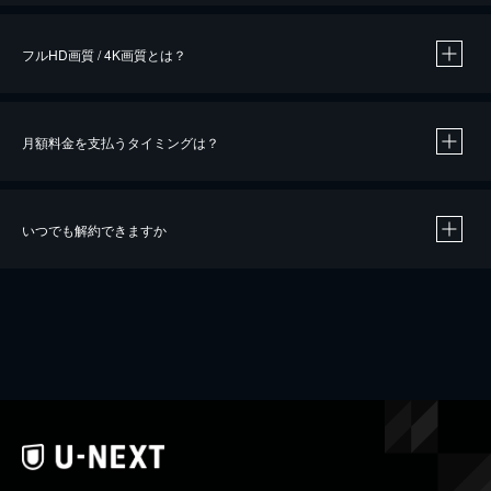
フルHD画質 / 4K画質とは？
月額料金を支払うタイミングは？
※
40％ポイント還元の対象は、クレジットカード決済による作品の購入 / レンタルです。
※
iOSアプリのUコイン決済による作品の購入 / レンタルは、20％のポイント還元です。
※
還元の対象外となる決済方法や商品があります。くわしくは
こちら
をご確認ください。
いつでも解約できますか
こちら