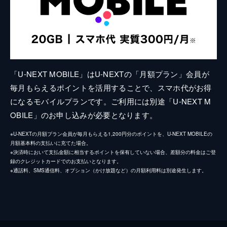
「U-NEXT MOBILE」はU-NEXTの「月額プラン」会員が
毎月もらえるポイントを活用することで、スマホ代がお得
になるモバイルプランです。ご利用には別途「U-NEXT M
OBILE」のお申し込みが必要となります。
※U-NEXTの月額プラン会員が毎月もらえる1,200円分のポイントを、U-NEXT MOBILEの
月額基本料の支払いに充てた場合。
※決済時において支払金額に相当するポイントを保有していない場合、差額分の料金はご登
録のクレジットカードでのお支払いとなります。
※通話料、SMS通信料、オプション（かけ放題など）の月額利用料は別途発生します。