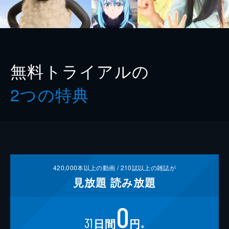
無料トライアルの
2つの特典
420,000
本以上の動画 /
210
誌以上の雑誌が
見放題
読み放題
0
31
日間
円
※