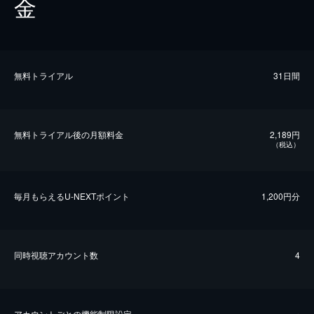
金
無料トライアル
31日間
無料トライアル後の⽉額料金
2,189円
（税込）
毎⽉もらえるU-NEXTポイント
1,200円分
同時視聴アカウント数
4
アカウントごとの機能制限設定