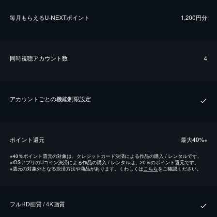
毎⽉もらえるU-NEXTポイント
1,200円分
同時視聴アカウント数
4
アカウントごとの機能制限設定
ポイント還元
最⼤40%
※
※
40％ポイント還元の対象は、クレジットカード決済による作品の購入 / レンタルです。
※
iOSアプリのUコイン決済による作品の購入 / レンタルは、20％のポイント還元です。
※
還元の対象外となる決済方法や商品があります。くわしくは
こちら
をご確認ください。
フルHD画質 / 4K画質