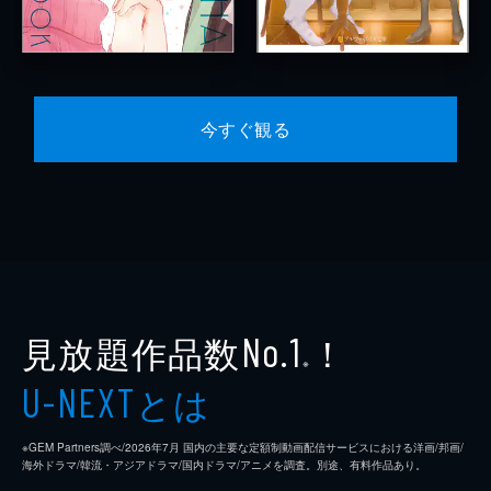
今すぐ観る
見放題作品数
！
No.1
※
とは
U-NEXT
※GEM Partners調べ/2026年7⽉ 国内の主要な定額制動画配信サービスにおける洋画/邦画/
海外ドラマ/韓流・アジアドラマ/国内ドラマ/アニメを調査。別途、有料作品あり。