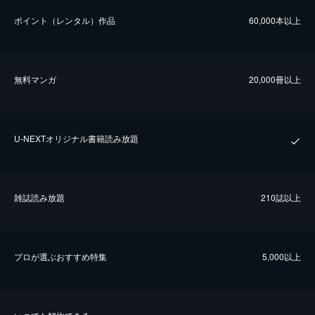
ポイント（レンタル）作品
60,000本以上
無料マンガ
20,000冊以上
U-NEXTオリジナル書籍読み放題
雑誌読み放題
210誌以上
プロが選ぶおすすめ特集
5,000以上