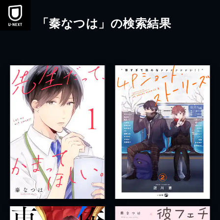
本文へスキップ
「秦なつは」の検索結果