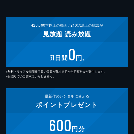
420,000
本以上の動画 /
210
誌以上の雑誌が
見放題
読み放題
0
31
日間
円
※
※無料トライアル期間終了日の翌日が属する月から月額料金が発生します。
※日割りでのご請求はいたしません。
最新作の
レンタルに使える
ポイント
プレゼント
600
円分