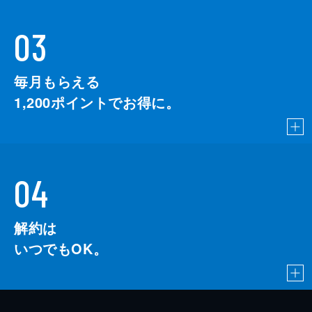
03
毎月もらえる
1,200
ポイントでお得に。
04
解約は
いつでもOK。