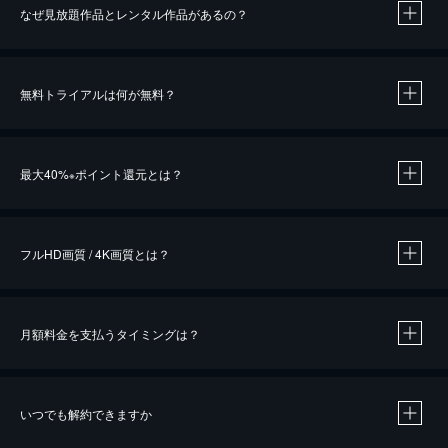
なぜ見放題作品とレンタル作品があるの？
無料トライアルは何が無料？
※
最大40%
ポイント還元とは？
※
※
作品によって必要なポイントが異なります。
フルHD画質 / 4K画質とは？
月額料金を支払うタイミングは？
※
40％ポイント還元の対象は、クレジットカード決済による作品の購入 / レンタルです。
※
iOSアプリのUコイン決済による作品の購入 / レンタルは、20％のポイント還元です。
※
還元の対象外となる決済方法や商品があります。くわしくは
こちら
をご確認ください。
いつでも解約できますか