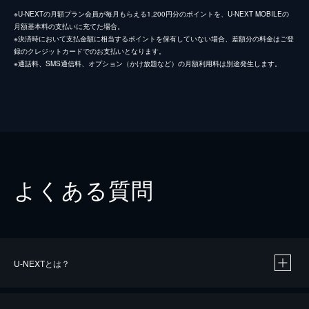
※U-NEXTの月額プラン会員が毎月もらえる1,200円分のポイントを、U-NEXT MOBILEの
月額基本料の支払いに充てた場合。
※決済時において支払金額に相当するポイントを保有していない場合、差額分の料金はご登
録のクレジットカードでのお支払いとなります。
※通話料、SMS通信料、オプション（かけ放題など）の月額利用料は別途発生します。
よくある質問
U-NEXTとは？