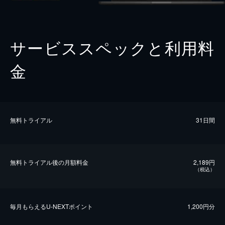
サービススペックと利用料
金
無料トライアル
31日間
無料トライアル後の⽉額料金
2,189円
（税込）
毎⽉もらえるU-NEXTポイント
1,200円分