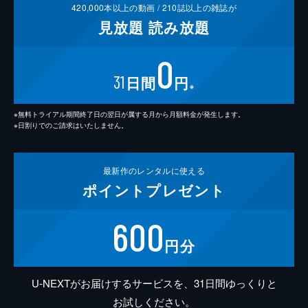
420,000
本以上の動画 /
210
誌以上の雑誌が
見放題
読み放題
0
31
日間
円
※
※無料トライアル期間終了日の翌日が属する月から月額料金が発生します。
※日割りでのご請求はいたしません。
最新作の
レンタルに使える
ポイント
プレゼント
600
円分
U-NEXTがお届けするサービスを、31日間ゆっくりと
お試しください。