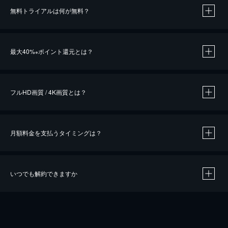
無料トライアルは何が無料？
※
最大40%
ポイント還元とは？
※
※
作品によって必要なポイントが異なります。
フルHD画質 / 4K画質とは？
月額料金を支払うタイミングは？
※
40％ポイント還元の対象は、クレジットカード決済による作品の購入 / レンタルです。
※
iOSアプリのUコイン決済による作品の購入 / レンタルは、20％のポイント還元です。
※
還元の対象外となる決済方法や商品があります。くわしくは
こちら
をご確認ください。
いつでも解約できますか