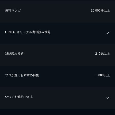
無料マンガ
20,000冊以上
U-NEXTオリジナル書籍読み放題
雑誌読み放題
210誌以上
プロが選ぶおすすめ特集
5,000以上
いつでも解約できる