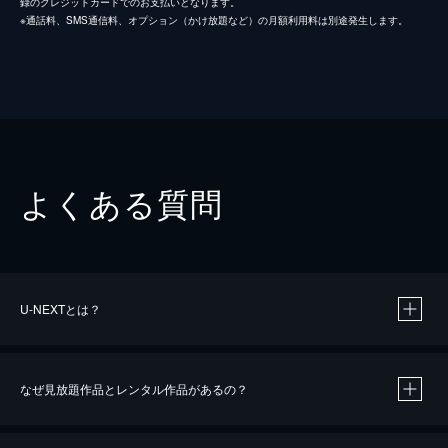
録のクレジットカードでのお支払いとなります。
※通話料、SMS通信料、オプション（かけ放題など）の月額利用料は別途発生します。
よくある質問
U-NEXTとは？
なぜ見放題作品とレンタル作品があるの？