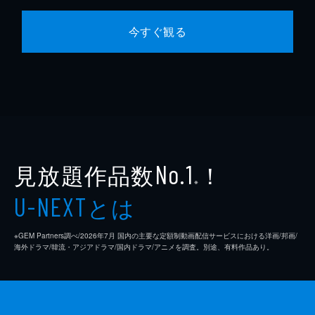
今すぐ観る
見放題作品数
！
No.1
※
とは
U-NEXT
※GEM Partners調べ/2026年7⽉ 国内の主要な定額制動画配信サービスにおける洋画/邦画/
海外ドラマ/韓流・アジアドラマ/国内ドラマ/アニメを調査。別途、有料作品あり。