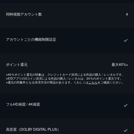
同時視聴アカウント数
4
アカウントごとの機能制限設定
ポイント還元
最⼤40%
※
※
40％ポイント還元の対象は、クレジットカード決済による作品の購入 / レンタルです。
※
iOSアプリのUコイン決済による作品の購入 / レンタルは、20％のポイント還元です。
※
還元の対象外となる決済方法や商品があります。くわしくは
こちら
をご確認ください。
フルHD画質 / 4K画質
⾼⾳質（DOLBY DIGITAL PLUS）