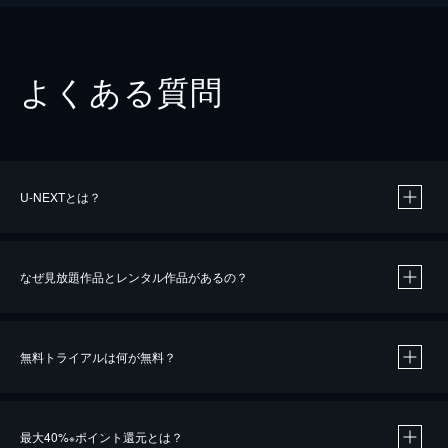
よくある質問
U-NEXTとは？
なぜ見放題作品とレンタル作品があるの？
無料トライアルは何が無料？
※
最大40%
ポイント還元とは？
※