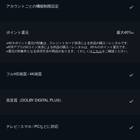
アカウントごとの機能制限設定
ポイント還元
最⼤40%
※
※
40％ポイント還元の対象は、クレジットカード決済による作品の購入 / レンタルです。
※
iOSアプリのUコイン決済による作品の購入 / レンタルは、20％のポイント還元です。
※
還元の対象外となる決済方法や商品があります。くわしくは
こちら
をご確認ください。
フルHD画質 / 4K画質
⾼⾳質（DOLBY DIGITAL PLUS）
テレビ / スマホ / PCなどに対応