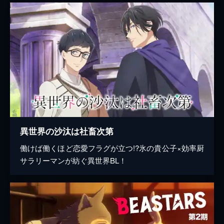
異世界の沙汰は社畜次第
働けば働くほど恋愛フラグが立つ!?氷の貴公子×効率厨
サラリーマンが紡ぐ異世界BL！