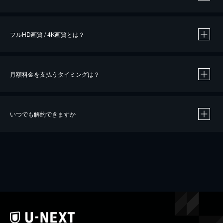
※
作品によって必要なポイントが異なります。
フルHD画質 / 4K画質とは？
月額料金を支払うタイミングは？
※
40％ポイント還元の対象は、クレジットカード決済による作品の購入 / レンタルです。
※
iOSアプリのUコイン決済による作品の購入 / レンタルは、20％のポイント還元です。
※
還元の対象外となる決済方法や商品があります。くわしくは
こちら
をご確認ください。
いつでも解約できますか
こちら