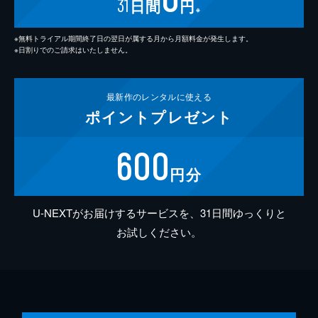
31
日間
円
※
※無料トライアル期間終了日の翌日が属する月から月額料金が発生します。
※日割りでのご請求はいたしません。
最新作の
レンタルに使える
ポイント
プレゼント
600
円分
U-NEXTがお届けするサービスを、31日間ゆっくりと
お試しください。