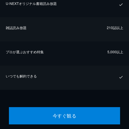
U-NEXTオリジナル書籍読み放題
雑誌読み放題
210誌以上
プロが選ぶおすすめ特集
5,000以上
いつでも解約できる
今すぐ観る