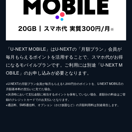
「U-NEXT MOBILE」はU-NEXTの「月額プラン」会員が
毎月もらえるポイントを活用することで、スマホ代がお得
になるモバイルプランです。ご利用には別途「U-NEXT M
OBILE」のお申し込みが必要となります。
※U-NEXTの月額プラン会員が毎月もらえる1,200円分のポイントを、U-NEXT MOBILEの
月額基本料の支払いに充てた場合。
※決済時において支払金額に相当するポイントを保有していない場合、差額分の料金はご登
録のクレジットカードでのお支払いとなります。
※通話料、SMS通信料、オプション（かけ放題など）の月額利用料は別途発生します。