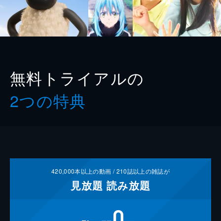
無料トライアルの
2つの特典
420,000
本以上の動画 /
210
誌以上の雑誌が
見放題
読み放題
0