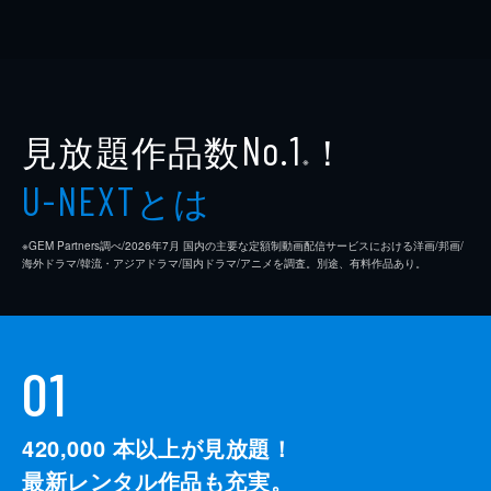
見放題作品数
！
No.1
※
とは
U-NEXT
※GEM Partners調べ/2026年7⽉ 国内の主要な定額制動画配信サービスにおける洋画/邦画/
海外ドラマ/韓流・アジアドラマ/国内ドラマ/アニメを調査。別途、有料作品あり。
01
420,000
本以上が見放題！
最新レンタル作品も充実。