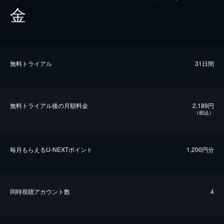
金
無料トライアル
31日間
無料トライアル後の⽉額料金
2,189円
（税込）
毎⽉もらえるU-NEXTポイント
1,200円分
同時視聴アカウント数
4