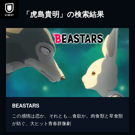
本文へスキップ
「虎島貴明」の検索結果
BEASTARS
この感情は恋か、それとも…食欲か。肉食獣と草食獣
が紡ぐ、大ヒット青春群像劇