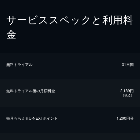
サービススペックと利用料
金
無料トライアル
31日間
無料トライアル後の⽉額料金
2,189円
（税込）
毎⽉もらえるU-NEXTポイント
1,200円分