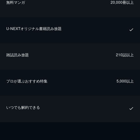
無料マンガ
20,000冊以上
U-NEXTオリジナル書籍読み放題
雑誌読み放題
210誌以上
プロが選ぶおすすめ特集
5,000以上
いつでも解約できる