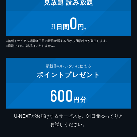
見放題
読み放題
0
31
日間
円
※
※無料トライアル期間終了日の翌日が属する月から月額料金が発生します。
※日割りでのご請求はいたしません。
最新作の
レンタルに使える
ポイント
プレゼント
600
円分
U-NEXTがお届けするサービスを、31日間ゆっくりと
お試しください。