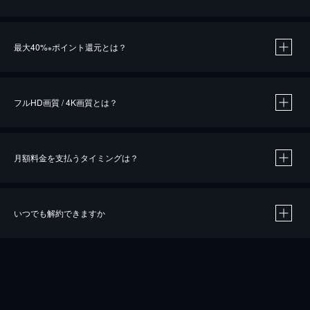
※
最大40%
ポイント還元とは？
※
※
作品によって必要なポイントが異なります。
フルHD画質 / 4K画質とは？
月額料金を支払うタイミングは？
※
40％ポイント還元の対象は、クレジットカード決済による作品の購入 / レンタルです。
※
iOSアプリのUコイン決済による作品の購入 / レンタルは、20％のポイント還元です。
※
還元の対象外となる決済方法や商品があります。くわしくは
こちら
をご確認ください。
いつでも解約できますか
こちら