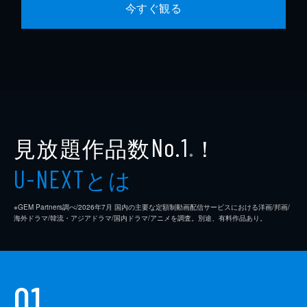
今すぐ観る
見放題作品数
！
No.1
※
とは
U-NEXT
※GEM Partners調べ/2026年7⽉ 国内の主要な定額制動画配信サービスにおける洋画/邦画/
海外ドラマ/韓流・アジアドラマ/国内ドラマ/アニメを調査。別途、有料作品あり。
01