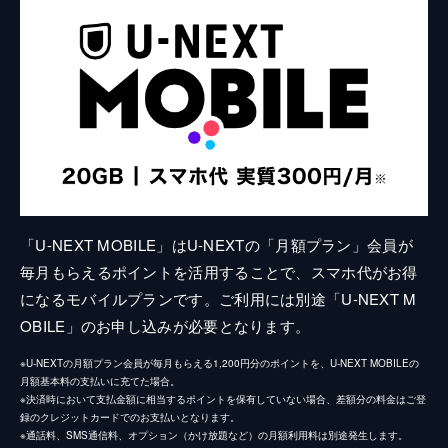
「U-NEXT MOBILE」はU-NEXTの「月額プラン」会員が
毎月もらえるポイントを活用することで、スマホ代がお得
になるモバイルプランです。ご利用には別途「U-NEXT M
OBILE」のお申し込みが必要となります。
※U-NEXTの月額プラン会員が毎月もらえる1,200円分のポイントを、U-NEXT MOBILEの
月額基本料の支払いに充てた場合。
※決済時において支払金額に相当するポイントを保有していない場合、差額分の料金はご登
録のクレジットカードでのお支払いとなります。
※通話料、SMS通信料、オプション（かけ放題など）の月額利用料は別途発生します。