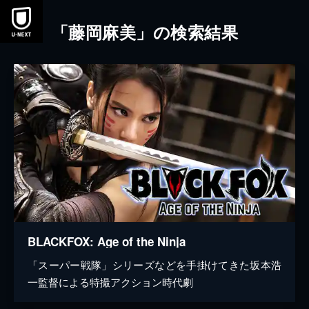
本文へスキップ
「藤岡麻美」の検索結果
BLACKFOX: Age of the Ninja
「スーパー戦隊」シリーズなどを手掛けてきた坂本浩
一監督による特撮アクション時代劇