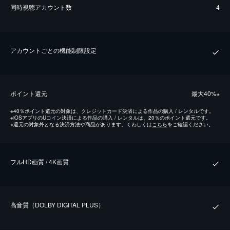
同時視聴アカウント数
4
アカウントごとの機能制限設定
ポイント還元
最⼤40%
※
※
40％ポイント還元の対象は、クレジットカード決済による作品の購入 / レンタルです。
※
iOSアプリのUコイン決済による作品の購入 / レンタルは、20％のポイント還元です。
※
還元の対象外となる決済方法や商品があります。くわしくは
こちら
をご確認ください。
フルHD画質 / 4K画質
⾼⾳質（DOLBY DIGITAL PLUS）