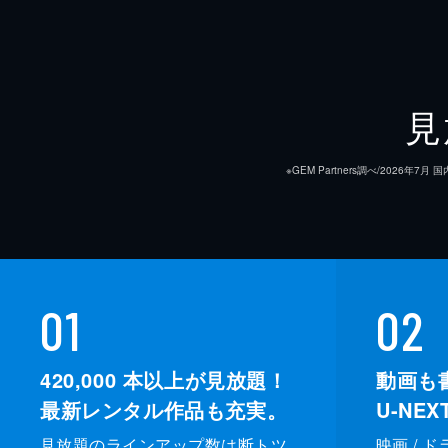
見
※GEM Partners調べ/20
01
02
420,000
本以上が見放題！
動画も
最新レンタル作品も充実。
U-NE
見放題のラインアップ数は断トツ
映画 / 