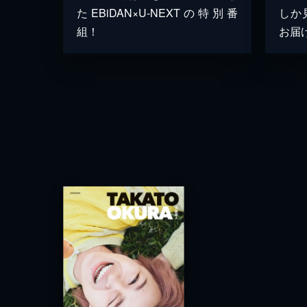
たEBiDAN×U-NEXTの特別番
しか
組！
お届