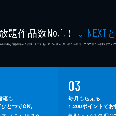
放題作品数
！
No.1
U-NEXT
※
26年7⽉ 国内の主要な定額制動画配信サービスにおける洋画/邦画/海外ドラマ/韓流・アジアドラマ/国内ドラ
03
書籍も
毎月もらえる
XTひとつでOK。
1,200
ポイントでお
ドラマ / アニメはもちろ
毎月もらえる1,200円分