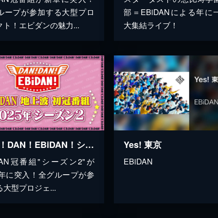
ループが参加する大型プロ
部＝EBiDANによる年に
ト！エビダンの魅力...
大集結ライブ！
DAN！DAN！EBiDAN！シーズン2【2025】
Yes! 東京
iDAN冠番組"シーズン2"が
EBiDAN
25年に突入！全グループが参
大型プロジェ...