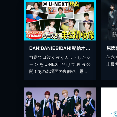
DAN!DAN!EBiDAN!配信オリジナル未公開映像
放送では泣く泣くカットしたシ
信念
ーンをU-NEXTだけで独占公
上最
開！あの名場面の裏側や、思...