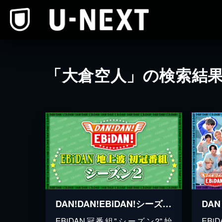
本文へスキップ
「大倉空人」の検索結
DAN!DAN!EBiDAN!シーズン2
EBiDAN冠番組"シーズン2"始
EB