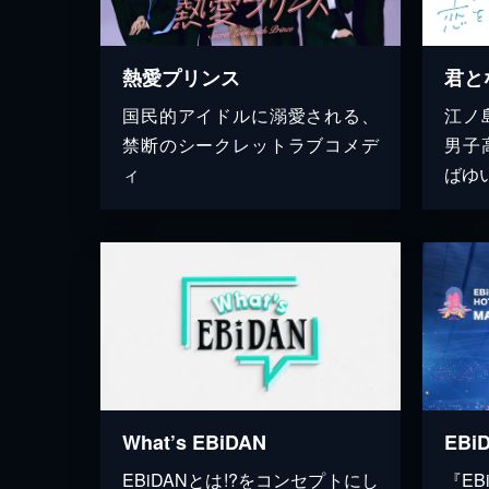
熱愛プリンス
君と
国民的アイドルに溺愛される、
江ノ
禁断のシークレットラブコメデ
男子
ィ
ばゆ
What’s EBiDAN
EBiDANとは!?をコンセプトにし
『EB