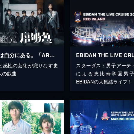
原因は自分にある。「ARENA LIVE 2025 序破急」
と感性の芸術が織りなす史
スターダスト男子アーテ
大の戯曲
による恵比寿学園男
EBiDANの大集結ライブ！