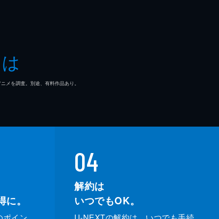
とは
マ/アニメを調査。別途、有料作品あり。
04
解約は
得に。
いつでもOK。
のポイン
U-NEXTの解約は、いつでも手続