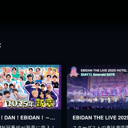
果
DAN！DAN！EBiDAN！～新章～
iDAN冠番組が新章に突入！
スターダストの恵比寿学