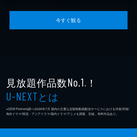
今すぐ観る
見放題作品数
！
No.1
※
とは
U-NEXT
※GEM Partners調べ/2026年7⽉ 国内の主要な定額制動画配信サービスにおける洋画/邦画/
海外ドラマ/韓流・アジアドラマ/国内ドラマ/アニメを調査。別途、有料作品あり。