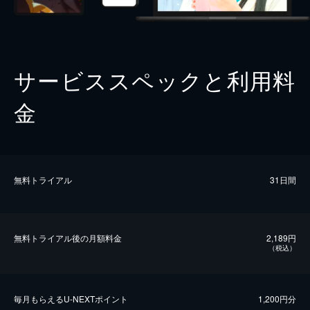
サービススペックと利用料
金
無料トライアル
31日間
無料トライアル後の⽉額料金
2,189円
（税込）
毎⽉もらえるU-NEXTポイント
1,200円分