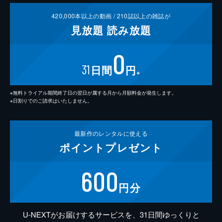
420,000
本以上の動画 /
210
誌以上の雑誌が
見放題
読み放題
0
31
日間
円
※
※無料トライアル期間終了日の翌日が属する月から月額料金が発生します。
※日割りでのご請求はいたしません。
最新作の
レンタルに使える
ポイント
プレゼント
600
円分
U-NEXTがお届けするサービスを、31日間ゆっくりと