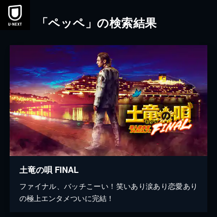
本文へスキップ
「ペッペ」の検索結果
土竜の唄 FINAL
ファイナル、バッチこーい！笑いあり涙あり恋愛あり
の極上エンタメついに完結！