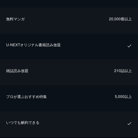
無料マンガ
20,000冊以上
U-NEXTオリジナル書籍読み放題
雑誌読み放題
210誌以上
プロが選ぶおすすめ特集
5,000以上
いつでも解約できる