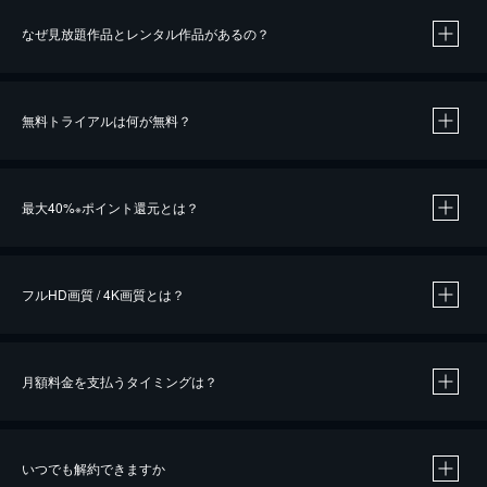
なぜ見放題作品とレンタル作品があるの？
無料トライアルは何が無料？
※
最大40%
ポイント還元とは？
※
※
作品によって必要なポイントが異なります。
フルHD画質 / 4K画質とは？
月額料金を支払うタイミングは？
※
40％ポイント還元の対象は、クレジットカード決済による作品の購入 / レンタルです。
※
iOSアプリのUコイン決済による作品の購入 / レンタルは、20％のポイント還元です。
※
還元の対象外となる決済方法や商品があります。くわしくは
こちら
をご確認ください。
いつでも解約できますか