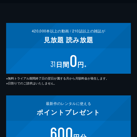
420,000
本以上の動画 /
210
誌以上の雑誌が
見放題
読み放題
0
31
日間
円
※
※無料トライアル期間終了日の翌日が属する月から月額料金が発生します。
※日割りでのご請求はいたしません。
最新作の
レンタルに使える
ポイント
プレゼント
600
円分