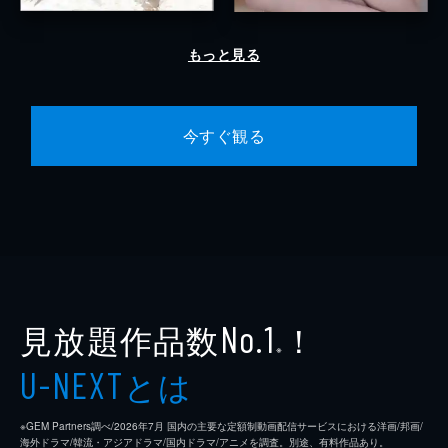
もっと見る
今すぐ観る
見放題作品数
！
No.1
※
とは
U-NEXT
※GEM Partners調べ/2026年7⽉ 国内の主要な定額制動画配信サービスにおける洋画/邦画/
海外ドラマ/韓流・アジアドラマ/国内ドラマ/アニメを調査。別途、有料作品あり。