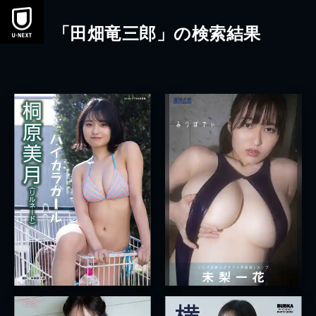
本文へスキップ
「田畑竜三郎」の検索結果