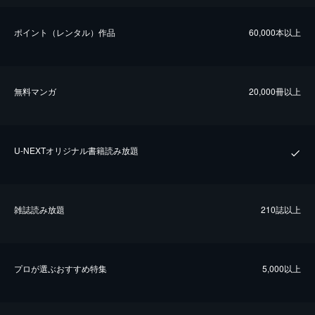
ポイント（レンタル）作品
60,000本以上
無料マンガ
20,000冊以上
U-NEXTオリジナル書籍読み放題
雑誌読み放題
210誌以上
プロが選ぶおすすめ特集
5,000以上