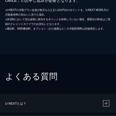
OBILE」のお申し込みが必要となります。
※U-NEXTの月額プラン会員が毎月もらえる1,200円分のポイントを、U-NEXT MOBILEの
月額基本料の支払いに充てた場合。
※決済時において支払金額に相当するポイントを保有していない場合、差額分の料金はご登
録のクレジットカードでのお支払いとなります。
※通話料、SMS通信料、オプション（かけ放題など）の月額利用料は別途発生します。
よくある質問
U-NEXTとは？