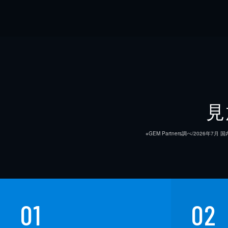
見
※GEM Partners調べ/20
01
02