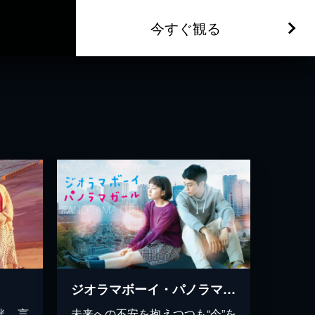
今すぐ観る
ジオラマボーイ・パノラマガール
絆、言
未来への不安を抱えつつも“今”を