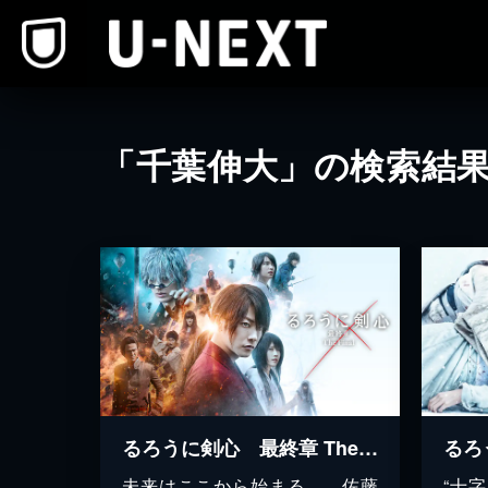
本文へスキップ
「千葉伸大」の検索結
るろうに剣心 最終章 The Final
未来はここから始まる…。佐藤
“十