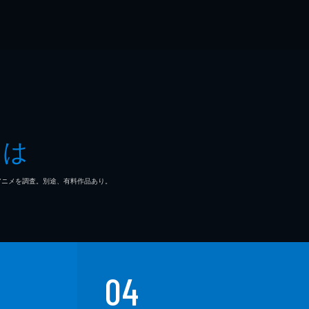
とは
マ/アニメを調査。別途、有料作品あり。
04