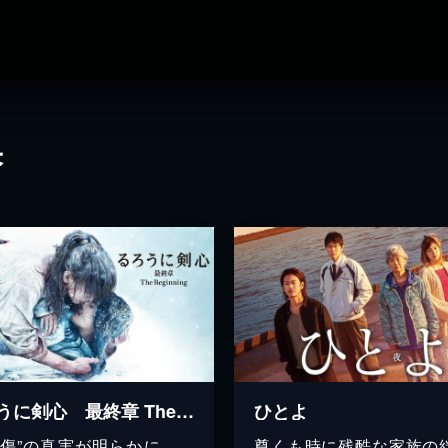
果
るろうに剣心 最終章 The Beginning
ひとよ
字傷”の真実が明らかに…。
尊くも時に残酷な家族の