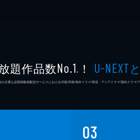
放題作品数
！
No.1
U-NEXT
※
26年7⽉ 国内の主要な定額制動画配信サービスにおける洋画/邦画/海外ドラマ/韓流・アジアドラマ/国内ドラ
03