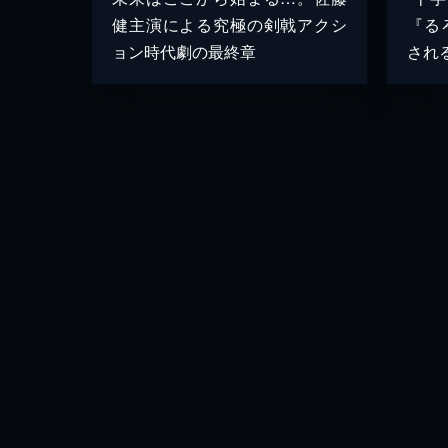
健主演による究極の剣戟アクシ
『る
ョン時代劇の最終章
され