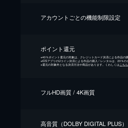
アカウントごとの機能制限設定
ポイント還元
※
40％ポイント還元の対象は、クレジットカード決済による作品の購入
※
iOSアプリのUコイン決済による作品の購入 / レンタルは、20％
※
還元の対象外となる決済方法や商品があります。くわしくは
こちら
フルHD画質 / 4K画質
⾼⾳質（DOLBY DIGITAL PLUS）