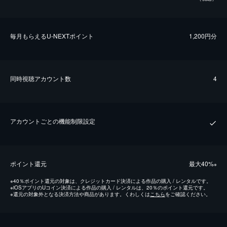
毎⽉もらえるU-NEXTポイント
1,200円分
同時視聴アカウント数
4
アカウントごとの機能制限設定
ポイント還元
最⼤40%
※
※
40％ポイント還元の対象は、クレジットカード決済による作品の購入 / レンタルです。
※
iOSアプリのUコイン決済による作品の購入 / レンタルは、20％のポイント還元です。
※
還元の対象外となる決済方法や商品があります。くわしくは
こちら
をご確認ください。