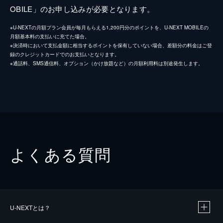
OBILE」のお申し込みが必要となります。
※U-NEXTの月額プラン会員が毎月もらえる1,200円分のポイントを、U-NEXT MOBILEの
月額基本料の支払いに充てた場合。
※決済時において支払金額に相当するポイントを保有していない場合、差額分の料金はご登
録のクレジットカードでのお支払いとなります。
※通話料、SMS通信料、オプション（かけ放題など）の月額利用料は別途発生します。
よくある質問
U-NEXTとは？