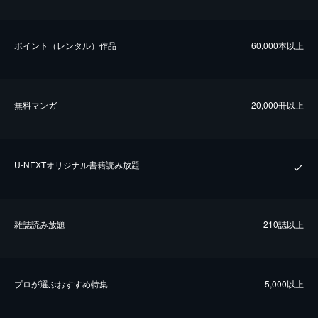
ポイント（レンタル）作品
60,000本以上
無料マンガ
20,000冊以上
U-NEXTオリジナル書籍読み放題
雑誌読み放題
210誌以上
プロが選ぶおすすめ特集
5,000以上