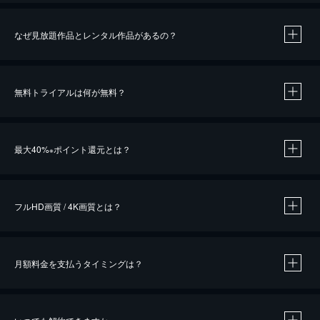
なぜ見放題作品とレンタル作品があるの？
無料トライアルは何が無料？
※
最大40%
ポイント還元とは？
※
※
作品によって必要なポイントが異なります。
フルHD画質 / 4K画質とは？
月額料金を支払うタイミングは？
※
40％ポイント還元の対象は、クレジットカード決済による作品の購入 / レンタルです。
※
iOSアプリのUコイン決済による作品の購入 / レンタルは、20％のポイント還元です。
※
還元の対象外となる決済方法や商品があります。くわしくは
こちら
をご確認ください。