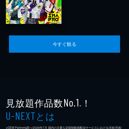
今すぐ観る
見放題作品数
！
No.1
※
とは
U-NEXT
※GEM Partners調べ/2026年7⽉ 国内の主要な定額制動画配信サービスにおける洋画/邦画/