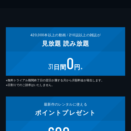
420,000
本以上の動画 /
210
誌以上の雑誌が
見放題
読み放題
0
31
日間
円
※
※無料トライアル期間終了日の翌日が属する月から月額料金が発生します。
※日割りでのご請求はいたしません。
最新作の
レンタルに使える
ポイント
プレゼント