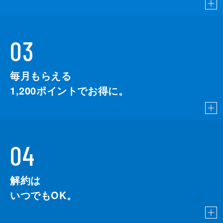
03
毎月もらえる
1,200
ポイントでお得に。
04
解約は
いつでもOK。