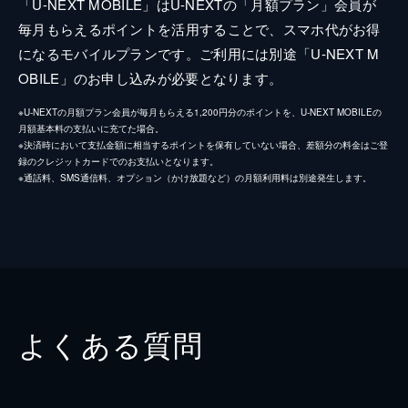
「U-NEXT MOBILE」はU-NEXTの「月額プラン」会員が
毎月もらえるポイントを活用することで、スマホ代がお得
になるモバイルプランです。ご利用には別途「U-NEXT M
OBILE」のお申し込みが必要となります。
※U-NEXTの月額プラン会員が毎月もらえる1,200円分のポイントを、U-NEXT MOBILEの
月額基本料の支払いに充てた場合。
※決済時において支払金額に相当するポイントを保有していない場合、差額分の料金はご登
録のクレジットカードでのお支払いとなります。
※通話料、SMS通信料、オプション（かけ放題など）の月額利用料は別途発生します。
よくある質問