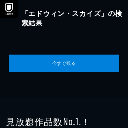
本文へスキップ
「エドウィン・スカイズ」の検
索結果
今すぐ観る
見放題作品数
！
No.1
※