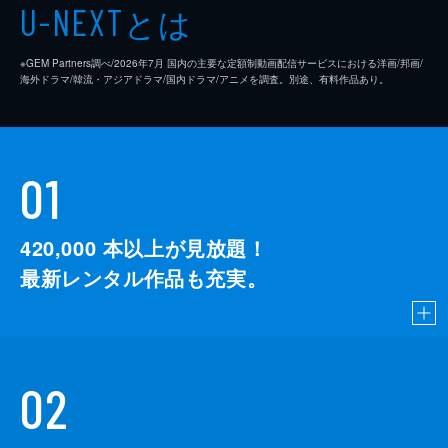
とは
U-NEXT
※GEM Partners調べ/2026年7⽉ 国内の主要な定額制動画配信サービスにおける洋画/邦画/
海外ドラマ/韓流・アジアドラマ/国内ドラマ/アニメを調査。別途、有料作品あり。
01
420,000
本以上が見放題！
最新レンタル作品も充実。
02