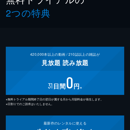
2つの特典
420,000
本以上の動画 /
210
誌以上の雑誌が
見放題
読み放題
0
31
日間
円
※
※無料トライアル期間終了日の翌日が属する月から月額料金が発生します。
※日割りでのご請求はいたしません。
最新作の
レンタルに使える