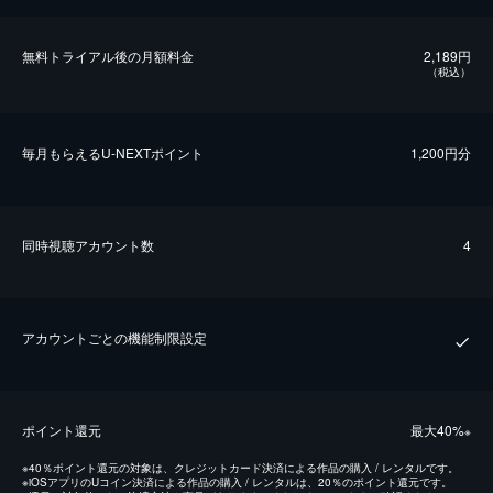
無料トライアル後の⽉額料金
2,189円
（税込）
毎⽉もらえるU-NEXTポイント
1,200円分
同時視聴アカウント数
4
アカウントごとの機能制限設定
ポイント還元
最⼤40%
※
※
40％ポイント還元の対象は、クレジットカード決済による作品の購入 / レンタルです。
※
iOSアプリのUコイン決済による作品の購入 / レンタルは、20％のポイント還元です。