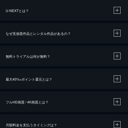
U-NEXTとは？
なぜ見放題作品とレンタル作品があるの？
無料トライアルは何が無料？
※
最大40%
ポイント還元とは？
※
※
作品によって必要なポイントが異なります。
フルHD画質 / 4K画質とは？
月額料金を支払うタイミングは？
※
40％ポイント還元の対象は、クレジットカード決済による作品の購入 / レンタルです。