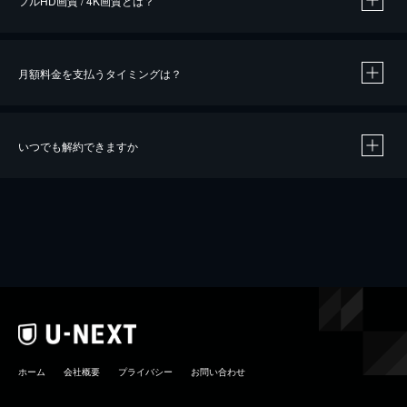
フルHD画質 / 4K画質とは？
月額料金を支払うタイミングは？
※
40％ポイント還元の対象は、クレジットカード決済による作品の購入 / レンタルです。
※
iOSアプリのUコイン決済による作品の購入 / レンタルは、20％のポイント還元です。
※
還元の対象外となる決済方法や商品があります。くわしくは
こちら
をご確認ください。
いつでも解約できますか
こちら
ホーム
会社概要
プライバシー
お問い合わせ