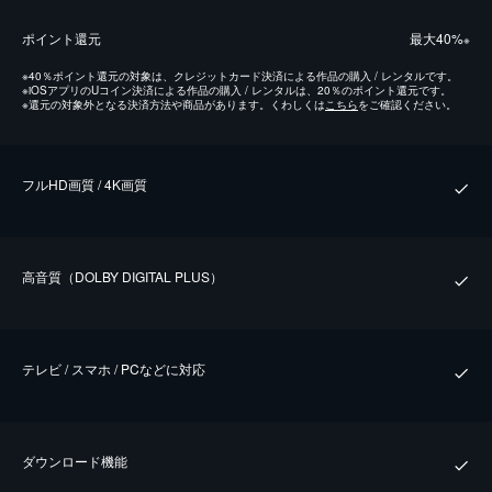
ポイント還元
最⼤40%
※
※
40％ポイント還元の対象は、クレジットカード決済による作品の購入 / レンタルです。
※
iOSアプリのUコイン決済による作品の購入 / レンタルは、20％のポイント還元です。
※
還元の対象外となる決済方法や商品があります。くわしくは
こちら
をご確認ください。
フルHD画質 / 4K画質
⾼⾳質（DOLBY DIGITAL PLUS）
テレビ / スマホ / PCなどに対応
ダウンロード機能