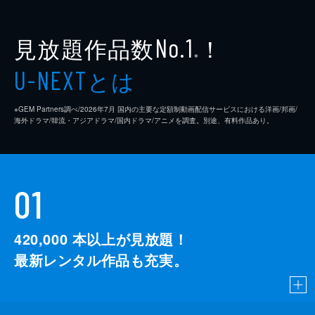
見放題作品数
！
No.1
※
とは
U-NEXT
※GEM Partners調べ/2026年7⽉ 国内の主要な定額制動画配信サービスにおける洋画/邦画/
海外ドラマ/韓流・アジアドラマ/国内ドラマ/アニメを調査。別途、有料作品あり。
01
420,000
本以上が見放題！
最新レンタル作品も充実。