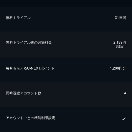
無料トライアル
31日間
無料トライアル後の⽉額料金
2,189円
（税込）
毎⽉もらえるU-NEXTポイント
1,200円分
同時視聴アカウント数
4
アカウントごとの機能制限設定