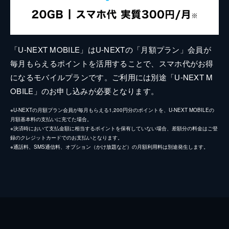
「U-NEXT MOBILE」はU-NEXTの「月額プラン」会員が
毎月もらえるポイントを活用することで、スマホ代がお得
になるモバイルプランです。ご利用には別途「U-NEXT M
OBILE」のお申し込みが必要となります。
※U-NEXTの月額プラン会員が毎月もらえる1,200円分のポイントを、U-NEXT MOBILEの
月額基本料の支払いに充てた場合。
※決済時において支払金額に相当するポイントを保有していない場合、差額分の料金はご登
録のクレジットカードでのお支払いとなります。
※通話料、SMS通信料、オプション（かけ放題など）の月額利用料は別途発生します。