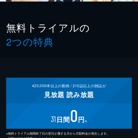
無料トライアルの
2つの特典
420,000
本以上の動画 /
210
誌以上の雑誌が
見放題
読み放題
0
31
日間
円
※
※無料トライアル期間終了日の翌日が属する月から月額料金が発生します。