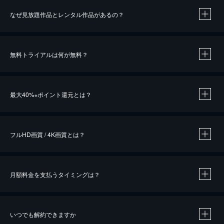
なぜ見放題作品とレンタル作品があるの？
無料トライアルは何が無料？
※
最大40%
ポイント還元とは？
※
※
作品によって必要なポイントが異なります。
フルHD画質 / 4K画質とは？
月額料金を支払うタイミングは？
※
40％ポイント還元の対象は、クレジットカード決済による作品の購入 / レンタルです。
※
iOSアプリのUコイン決済による作品の購入 / レンタルは、20％のポイント還元です。
※
還元の対象外となる決済方法や商品があります。くわしくは
こちら
をご確認ください。
いつでも解約できますか