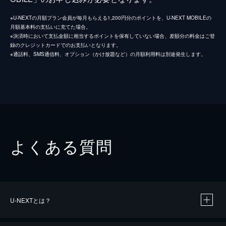
※U-NEXTの月額プラン会員が毎月もらえる1,200円分のポイントを、U-NEXT MOBILEの
月額基本料の支払いに充てた場合。
※決済時において支払金額に相当するポイントを保有していない場合、差額分の料金はご登
録のクレジットカードでのお支払いとなります。
※通話料、SMS通信料、オプション（かけ放題など）の月額利用料は別途発生します。
よくある質問
U-NEXTとは？