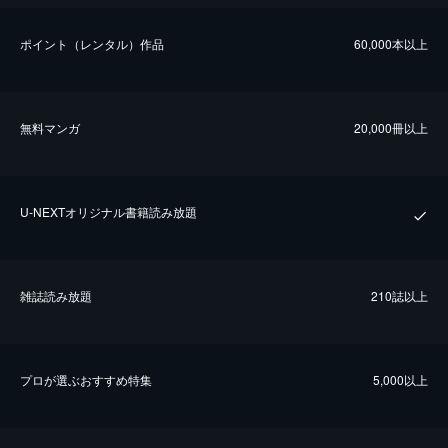
ポイント（レンタル）作品
60,000本以上
無料マンガ
20,000冊以上
U-NEXTオリジナル書籍読み放題
雑誌読み放題
210誌以上
プロが選ぶおすすめ特集
5,000以上