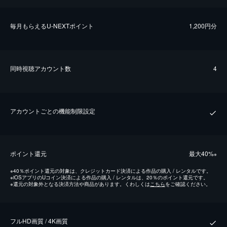
毎⽉もらえるU-NEXTポイント
1,200円分
同時視聴アカウント数
4
アカウントごとの機能制限設定
ポイント還元
最⼤40%
※
※
40％ポイント還元の対象は、クレジットカード決済による作品の購入 / レンタルです。
※
iOSアプリのUコイン決済による作品の購入 / レンタルは、20％のポイント還元です。
※
還元の対象外となる決済方法や商品があります。くわしくは
こちら
をご確認ください。
フルHD画質 / 4K画質