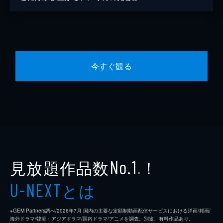
今すぐ観る
見放題作品数
！
No.1
※
とは
U-NEXT
※GEM Partners調べ/2026年7⽉ 国内の主要な定額制動画配信サービスにおける洋画/邦画/
海外ドラマ/韓流・アジアドラマ/国内ドラマ/アニメを調査。別途、有料作品あり。