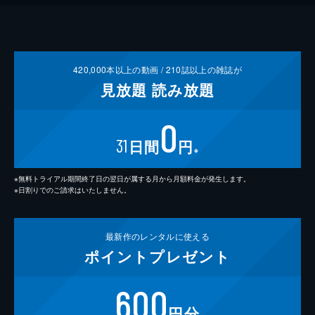
420,000
本以上の動画 /
210
誌以上の雑誌が
見放題
読み放題
0
31
日間
円
※
※無料トライアル期間終了日の翌日が属する月から月額料金が発生します。
※日割りでのご請求はいたしません。
最新作の
レンタルに使える
ポイント
プレゼント
600
円分