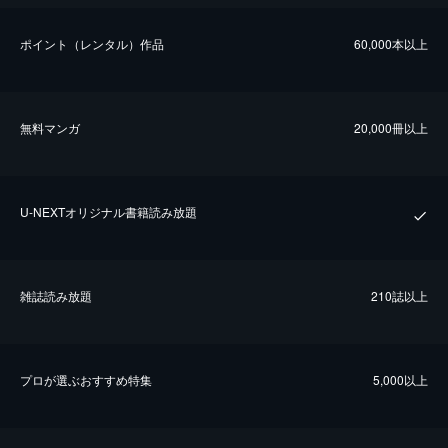
ポイント（レンタル）作品
60,000本以上
無料マンガ
20,000冊以上
U-NEXTオリジナル書籍読み放題
雑誌読み放題
210誌以上
プロが選ぶおすすめ特集
5,000以上