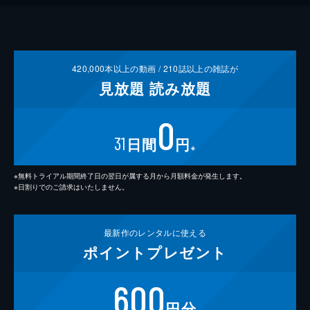
420,000
本以上の動画 /
210
誌以上の雑誌が
見放題
読み放題
0
31
日間
円
※
※無料トライアル期間終了日の翌日が属する月から月額料金が発生します。
※日割りでのご請求はいたしません。
最新作の
レンタルに使える
ポイント
プレゼント
600
円分