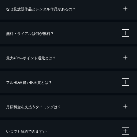
なぜ見放題作品とレンタル作品があるの？
無料トライアルは何が無料？
※
最大40%
ポイント還元とは？
※
※
作品によって必要なポイントが異なります。
フルHD画質 / 4K画質とは？
月額料金を支払うタイミングは？
※
40％ポイント還元の対象は、クレジットカード決済による作品の購入 / レンタルです。
※
iOSアプリのUコイン決済による作品の購入 / レンタルは、20％のポイント還元です。
※
還元の対象外となる決済方法や商品があります。くわしくは
こちら
をご確認ください。
いつでも解約できますか