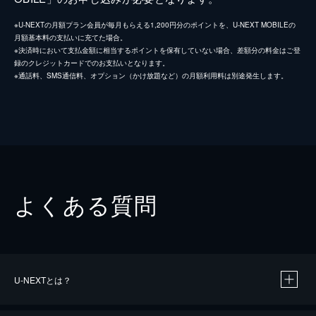
※U-NEXTの月額プラン会員が毎月もらえる1,200円分のポイントを、U-NEXT MOBILEの
月額基本料の支払いに充てた場合。
※決済時において支払金額に相当するポイントを保有していない場合、差額分の料金はご登
録のクレジットカードでのお支払いとなります。
※通話料、SMS通信料、オプション（かけ放題など）の月額利用料は別途発生します。
よくある質問
U-NEXTとは？