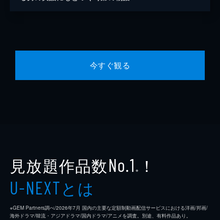
今すぐ観る
見放題作品数
！
No.1
※
とは
U-NEXT
※GEM Partners調べ/2026年7⽉ 国内の主要な定額制動画配信サービスにおける洋画/邦画/
海外ドラマ/韓流・アジアドラマ/国内ドラマ/アニメを調査。別途、有料作品あり。