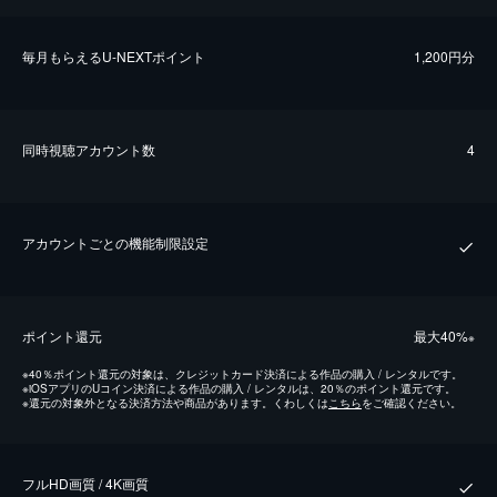
毎⽉もらえるU-NEXTポイント
1,200円分
同時視聴アカウント数
4
アカウントごとの機能制限設定
ポイント還元
最⼤40%
※
※
40％ポイント還元の対象は、クレジットカード決済による作品の購入 / レンタルです。
※
iOSアプリのUコイン決済による作品の購入 / レンタルは、20％のポイント還元です。
※
還元の対象外となる決済方法や商品があります。くわしくは
こちら
をご確認ください。
フルHD画質 / 4K画質