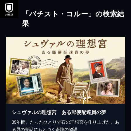
本文へスキップ
「バチスト・コルー」の検索結
果
シュヴァルの理想宮 ある郵便配達員の夢
33年間、たったひとりで石の理想宮を作り上げた、あ
る男の実話にもとづく奇跡の物語