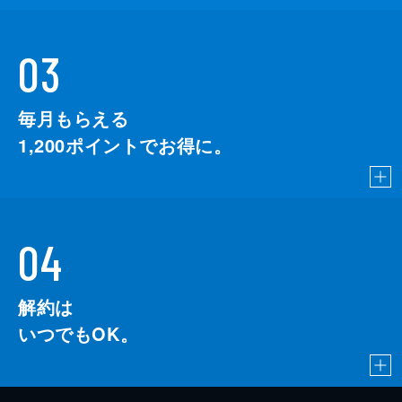
03
毎月もらえる
1,200
ポイントでお得に。
04
解約は
いつでもOK。