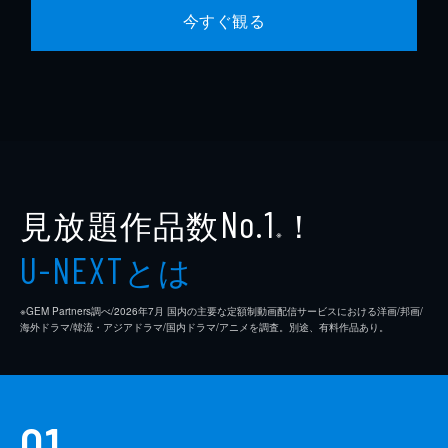
今すぐ観る
見放題作品数
！
No.1
※
とは
U-NEXT
※GEM Partners調べ/2026年7⽉ 国内の主要な定額制動画配信サービスにおける洋画/邦画/
海外ドラマ/韓流・アジアドラマ/国内ドラマ/アニメを調査。別途、有料作品あり。
01