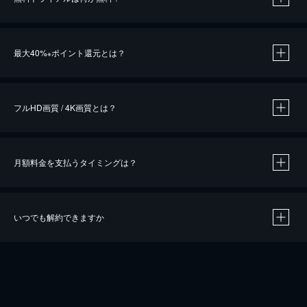
※
最大40%
ポイント還元とは？
※
※
作品によって必要なポイントが異なります。
フルHD画質 / 4K画質とは？
月額料金を支払うタイミングは？
※
40％ポイント還元の対象は、クレジットカード決済による作品の購入 / レンタルです。
※
iOSアプリのUコイン決済による作品の購入 / レンタルは、20％のポイント還元です。
※
還元の対象外となる決済方法や商品があります。くわしくは
こちら
をご確認ください。
いつでも解約できますか