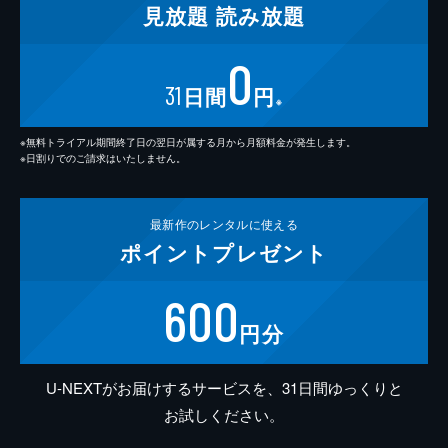
見放題
読み放題
0
31
日間
円
※
※無料トライアル期間終了日の翌日が属する月から月額料金が発生します。
※日割りでのご請求はいたしません。
最新作の
レンタルに使える
ポイント
プレゼント
600
円分
U-NEXTがお届けするサービスを、31日間ゆっくりと
お試しください。