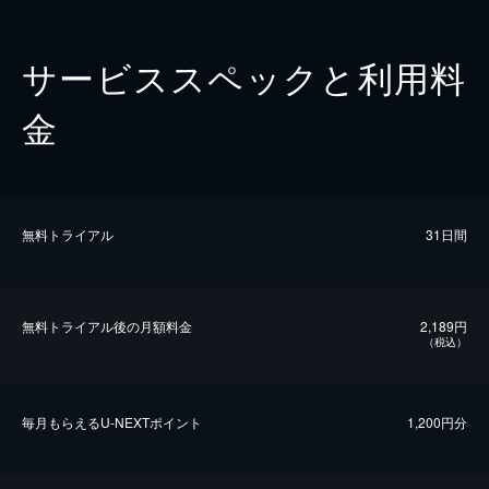
サービススペックと利用料
金
無料トライアル
31日間
無料トライアル後の⽉額料金
2,189円
（税込）
毎⽉もらえるU-NEXTポイント
1,200円分