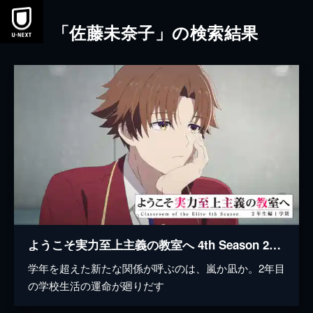
本文へスキップ
「佐藤未奈子」の検索結果
ようこそ実力至上主義の教室へ 4th Season 2年生編1学期
学年を超えた新たな関係が呼ぶのは、嵐か凪か。2年目
の学校生活の運命が廻りだす