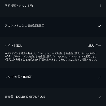
同時視聴アカウント数
4
アカウントごとの機能制限設定
ポイント還元
最⼤40%
※
※
40％ポイント還元の対象は、クレジットカード決済による作品の購入 / レンタルです。
※
iOSアプリのUコイン決済による作品の購入 / レンタルは、20％のポイント還元です。
※
還元の対象外となる決済方法や商品があります。くわしくは
こちら
をご確認ください。
フルHD画質 / 4K画質
⾼⾳質（DOLBY DIGITAL PLUS）