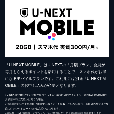
「U-NEXT MOBILE」はU-NEXTの「月額プラン」会員が
毎月もらえるポイントを活用することで、スマホ代がお得
になるモバイルプランです。ご利用には別途「U-NEXT M
OBILE」のお申し込みが必要となります。
※U-NEXTの月額プラン会員が毎月もらえる1,200円分のポイントを、U-NEXT MOBILEの
月額基本料の支払いに充てた場合。
※決済時において支払金額に相当するポイントを保有していない場合、差額分の料金はご登
録のクレジットカードでのお支払いとなります。
※通話料、SMS通信料、オプション（かけ放題など）の月額利用料は別途発生します。