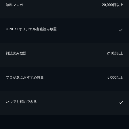
無料マンガ
20,000冊以上
U-NEXTオリジナル書籍読み放題
雑誌読み放題
210誌以上
プロが選ぶおすすめ特集
5,000以上
いつでも解約できる