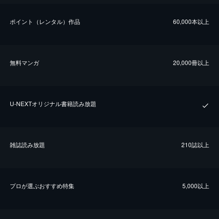
ポイント（レンタル）作品
60,000本以上
無料マンガ
20,000冊以上
U-NEXTオリジナル書籍読み放題
雑誌読み放題
210誌以上
プロが選ぶおすすめ特集
5,000以上