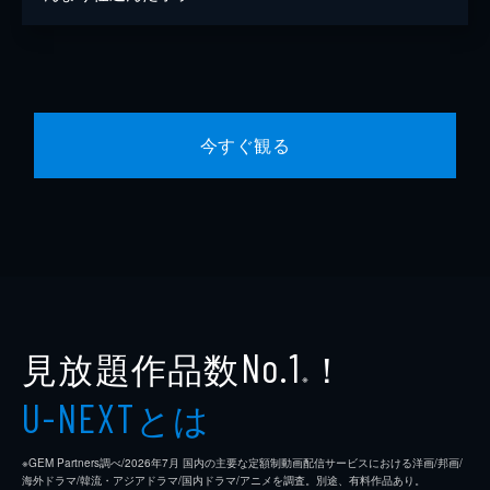
今すぐ観る
見放題作品数
！
No.1
※
とは
U-NEXT
※GEM Partners調べ/2026年7⽉ 国内の主要な定額制動画配信サービスにおける洋画/邦画/
海外ドラマ/韓流・アジアドラマ/国内ドラマ/アニメを調査。別途、有料作品あり。