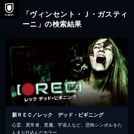
本文へスキップ
「ヴィンセント・Ｊ・ガスティ
ーニ」の検索結果
新ＲＥＣ／レック デッド・ビギニング
心霊、異常者、悪魔、宇宙人など、恐怖シンボルをた
んまり仕込んだホラー