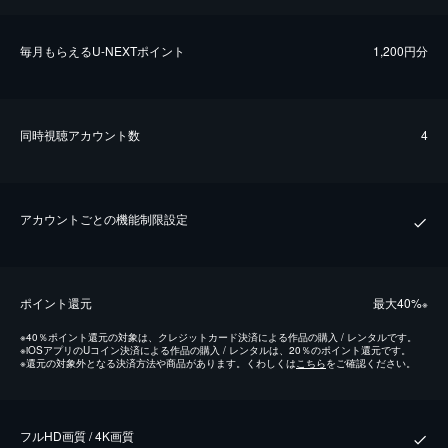
毎⽉もらえるU-NEXTポイント
1,200円分
同時視聴アカウント数
4
アカウントごとの機能制限設定
ポイント還元
最⼤40%
※
※
40％ポイント還元の対象は、クレジットカード決済による作品の購入 / レンタルです。
※
iOSアプリのUコイン決済による作品の購入 / レンタルは、20％のポイント還元です。
※
還元の対象外となる決済方法や商品があります。くわしくは
こちら
をご確認ください。
フルHD画質 / 4K画質