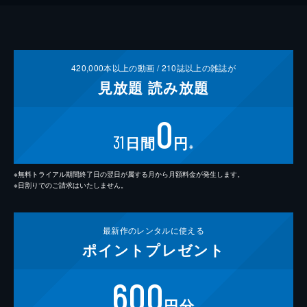
420,000
本以上の動画 /
210
誌以上の雑誌が
見放題
読み放題
0
31
日間
円
※
※無料トライアル期間終了日の翌日が属する月から月額料金が発生します。
※日割りでのご請求はいたしません。
最新作の
レンタルに使える
ポイント
プレゼント
600
円分