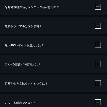
なぜ見放題作品とレンタル作品があるの？
無料トライアルは何が無料？
※
最大40%
ポイント還元とは？
※
※
作品によって必要なポイントが異なります。
フルHD画質 / 4K画質とは？
月額料金を支払うタイミングは？
※
40％ポイント還元の対象は、クレジットカード決済による作品の購入 / レンタルです。
※
iOSアプリのUコイン決済による作品の購入 / レンタルは、20％のポイント還元です。
※
還元の対象外となる決済方法や商品があります。くわしくは
こちら
をご確認ください。
いつでも解約できますか