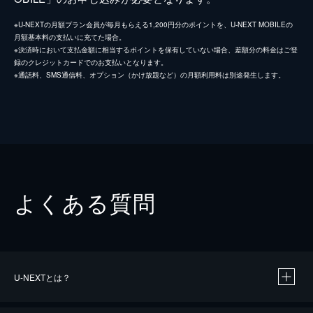
※U-NEXTの月額プラン会員が毎月もらえる1,200円分のポイントを、U-NEXT MOBILEの
月額基本料の支払いに充てた場合。
※決済時において支払金額に相当するポイントを保有していない場合、差額分の料金はご登
録のクレジットカードでのお支払いとなります。
※通話料、SMS通信料、オプション（かけ放題など）の月額利用料は別途発生します。
よくある質問
U-NEXTとは？