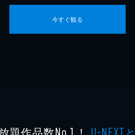
今すぐ観る
放題作品数
！
No.1
U-NEXT