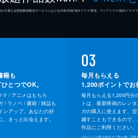
※
26年7⽉ 国内の主要な定額制動画配信サービスにおける洋画/邦画/海外ドラマ/韓流・アジアドラマ/国内ドラ
03
書籍も
毎月もらえる
XTひとつでOK。
1,200
ポイントでお
ドラマ / アニメはもちろ
毎月もらえる1,200円分
/ ラノベ / 書籍 / 雑誌も
トは、最新映画のレンタ
インアップ。あなたの好
ガの購入に使えます。翌
に、きっと出会えます。
越すこともできるので、
作品にご利用ください。
※
ポイントは最大90日まで持ち越し可能