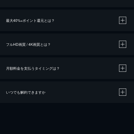
※
最大40%
ポイント還元とは？
※
※
作品によって必要なポイントが異なります。
フルHD画質 / 4K画質とは？
月額料金を支払うタイミングは？
※
40％ポイント還元の対象は、クレジットカード決済による作品の購入 / レンタルです。
※
iOSアプリのUコイン決済による作品の購入 / レンタルは、20％のポイント還元です。
※
還元の対象外となる決済方法や商品があります。くわしくは
こちら
をご確認ください。
いつでも解約できますか
こちら