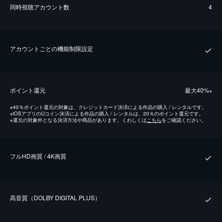
同時視聴アカウント数
4
アカウントごとの機能制限設定
ポイント還元
最⼤40%
※
※
40％ポイント還元の対象は、クレジットカード決済による作品の購入 / レンタルです。
※
iOSアプリのUコイン決済による作品の購入 / レンタルは、20％のポイント還元です。
※
還元の対象外となる決済方法や商品があります。くわしくは
こちら
をご確認ください。
フルHD画質 / 4K画質
⾼⾳質（DOLBY DIGITAL PLUS）