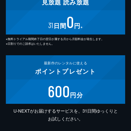
見放題
読み放題
0
31
日間
円
※
※無料トライアル期間終了日の翌日が属する月から月額料金が発生します。
※日割りでのご請求はいたしません。
最新作の
レンタルに使える
ポイント
プレゼント
600
円分
U-NEXTがお届けするサービスを、31日間ゆっくりと
お試しください。