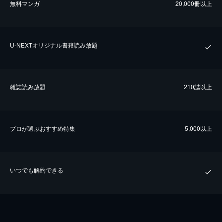
無料マンガ
20,000冊以上
U-NEXTオリジナル書籍読み放題
雑誌読み放題
210誌以上
プロが選ぶおすすめ特集
5,000以上
いつでも解約できる