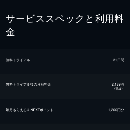
サービススペックと利用料
金
無料トライアル
31日間
無料トライアル後の⽉額料金
2,189円
（税込）
毎⽉もらえるU-NEXTポイント
1,200円分