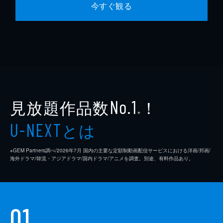
今すぐ観る
見放題作品数
！
No.1
※
とは
U-NEXT
※GEM Partners調べ/2026年7⽉ 国内の主要な定額制動画配信サービスにおける洋画/邦画/
海外ドラマ/韓流・アジアドラマ/国内ドラマ/アニメを調査。別途、有料作品あり。
01