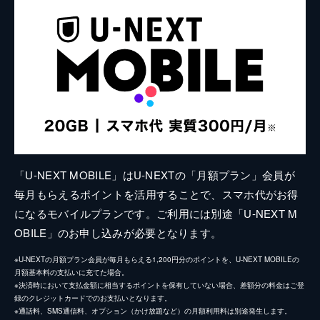
「U-NEXT MOBILE」はU-NEXTの「月額プラン」会員が
毎月もらえるポイントを活用することで、スマホ代がお得
になるモバイルプランです。ご利用には別途「U-NEXT M
OBILE」のお申し込みが必要となります。
※U-NEXTの月額プラン会員が毎月もらえる1,200円分のポイントを、U-NEXT MOBILEの
月額基本料の支払いに充てた場合。
※決済時において支払金額に相当するポイントを保有していない場合、差額分の料金はご登
録のクレジットカードでのお支払いとなります。
※通話料、SMS通信料、オプション（かけ放題など）の月額利用料は別途発生します。