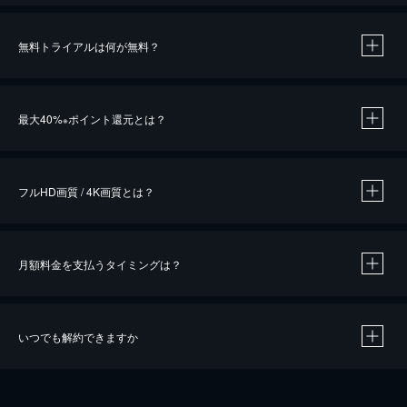
無料トライアルは何が無料？
※
最大40%
ポイント還元とは？
※
※
作品によって必要なポイントが異なります。
フルHD画質 / 4K画質とは？
月額料金を支払うタイミングは？
※
40％ポイント還元の対象は、クレジットカード決済による作品の購入 / レンタルです。
※
iOSアプリのUコイン決済による作品の購入 / レンタルは、20％のポイント還元です。
※
還元の対象外となる決済方法や商品があります。くわしくは
こちら
をご確認ください。
いつでも解約できますか