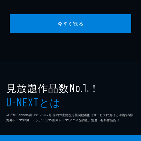
今すぐ観る
見放題作品数
！
No.1
※
とは
U-NEXT
※GEM Partners調べ/2026年7⽉ 国内の主要な定額制動画配信サービスにおける洋画/邦画/
海外ドラマ/韓流・アジアドラマ/国内ドラマ/アニメを調査。別途、有料作品あり。