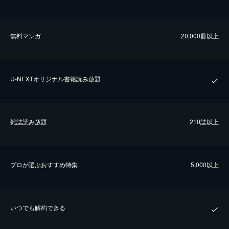
無料マンガ
20,000冊以上
U-NEXTオリジナル書籍読み放題
雑誌読み放題
210誌以上
プロが選ぶおすすめ特集
5,000以上
いつでも解約できる