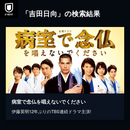
本文へスキップ
「吉田日向」の検索結果
病室で念仏を唱えないでください
伊藤英明12年ぶりのTBS連続ドラマ主演!