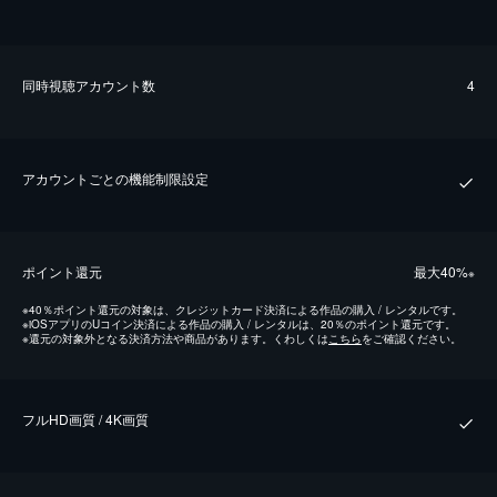
同時視聴アカウント数
4
アカウントごとの機能制限設定
ポイント還元
最⼤40%
※
※
40％ポイント還元の対象は、クレジットカード決済による作品の購入 / レンタルです。
※
iOSアプリのUコイン決済による作品の購入 / レンタルは、20％のポイント還元です。
※
還元の対象外となる決済方法や商品があります。くわしくは
こちら
をご確認ください。
フルHD画質 / 4K画質