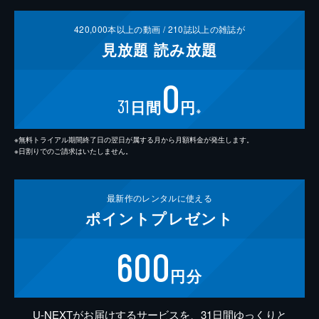
420,000
本以上の動画 /
210
誌以上の雑誌が
見放題
読み放題
0
31
日間
円
※
※無料トライアル期間終了日の翌日が属する月から月額料金が発生します。
※日割りでのご請求はいたしません。
最新作の
レンタルに使える
ポイント
プレゼント
600
円分
U-NEXTがお届けするサービスを、31日間ゆっくりと