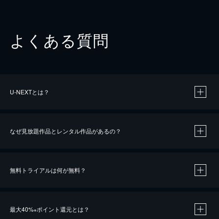
よくある質問
U-NEXTとは？
なぜ見放題作品とレンタル作品があるの？
無料トライアルは何が無料？
※
最大40%
ポイント還元とは？
※