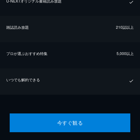
U-NEXTオリジナル書籍読み放題
雑誌読み放題
210誌以上
プロが選ぶおすすめ特集
5,000以上
いつでも解約できる
今すぐ観る