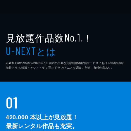
見放題作品数
！
No.1
※
とは
U-NEXT
※GEM Partners調べ/2026年7⽉ 国内の主要な定額制動画配信サービスにおける洋画/邦画/
海外ドラマ/韓流・アジアドラマ/国内ドラマ/アニメを調査。別途、有料作品あり。
01
420,000
本以上が見放題！
最新レンタル作品も充実。