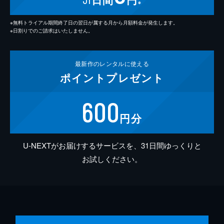
※
※無料トライアル期間終了日の翌日が属する月から月額料金が発生します。
※日割りでのご請求はいたしません。
最新作の
レンタルに使える
ポイント
プレゼント
600
円分
U-NEXTがお届けするサービスを、31日間ゆっくりと
お試しください。