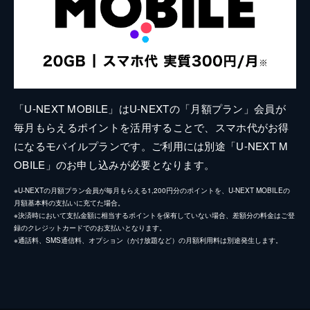
「U-NEXT MOBILE」はU-NEXTの「月額プラン」会員が
毎月もらえるポイントを活用することで、スマホ代がお得
になるモバイルプランです。ご利用には別途「U-NEXT M
OBILE」のお申し込みが必要となります。
※U-NEXTの月額プラン会員が毎月もらえる1,200円分のポイントを、U-NEXT MOBILEの
月額基本料の支払いに充てた場合。
※決済時において支払金額に相当するポイントを保有していない場合、差額分の料金はご登
録のクレジットカードでのお支払いとなります。
※通話料、SMS通信料、オプション（かけ放題など）の月額利用料は別途発生します。