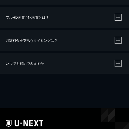
※
作品によって必要なポイントが異なります。
フルHD画質 / 4K画質とは？
月額料金を支払うタイミングは？
※
40％ポイント還元の対象は、クレジットカード決済による作品の購入 / レンタルです。
※
iOSアプリのUコイン決済による作品の購入 / レンタルは、20％のポイント還元です。
※
還元の対象外となる決済方法や商品があります。くわしくは
こちら
をご確認ください。
いつでも解約できますか
こちら