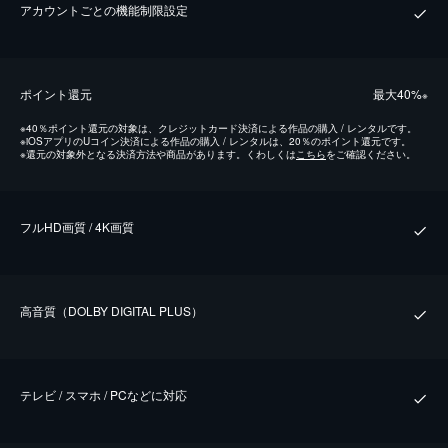
アカウントごとの機能制限設定
ポイント還元
最⼤40%
※
※
40％ポイント還元の対象は、クレジットカード決済による作品の購入 / レンタルです。
※
iOSアプリのUコイン決済による作品の購入 / レンタルは、20％のポイント還元です。
※
還元の対象外となる決済方法や商品があります。くわしくは
こちら
をご確認ください。
フルHD画質 / 4K画質
⾼⾳質（DOLBY DIGITAL PLUS）
テレビ / スマホ / PCなどに対応