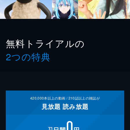
無料トライアルの
2つの特典
420,000
本以上の動画 /
210
誌以上の雑誌が
見放題
読み放題
0
31
日間
円