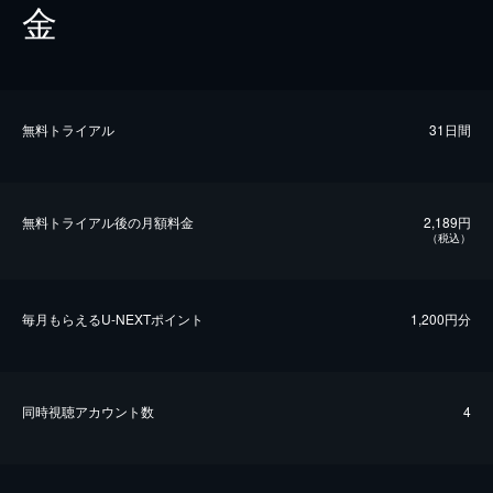
金
無料トライアル
31日間
無料トライアル後の⽉額料金
2,189円
（税込）
毎⽉もらえるU-NEXTポイント
1,200円分
同時視聴アカウント数
4