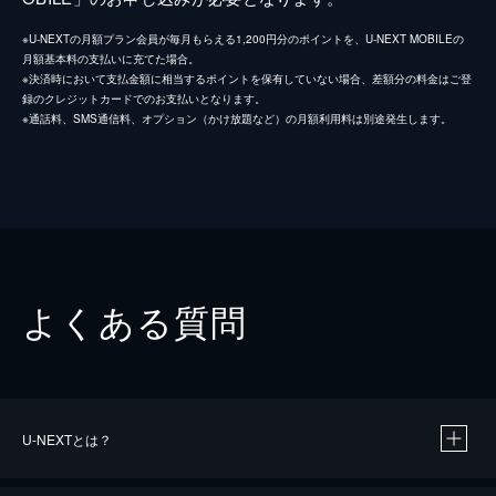
※U-NEXTの月額プラン会員が毎月もらえる1,200円分のポイントを、U-NEXT MOBILEの
月額基本料の支払いに充てた場合。
※決済時において支払金額に相当するポイントを保有していない場合、差額分の料金はご登
録のクレジットカードでのお支払いとなります。
※通話料、SMS通信料、オプション（かけ放題など）の月額利用料は別途発生します。
よくある質問
U-NEXTとは？