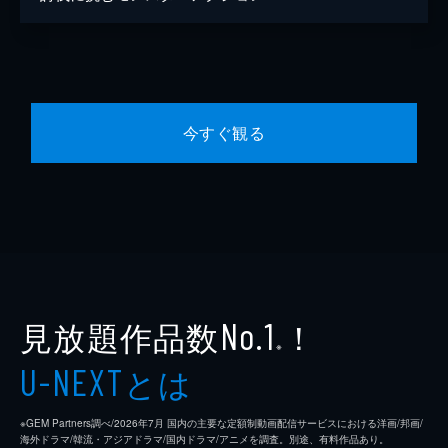
今すぐ観る
見放題作品数
！
No.1
※
とは
U-NEXT
※GEM Partners調べ/2026年7⽉ 国内の主要な定額制動画配信サービスにおける洋画/邦画/
海外ドラマ/韓流・アジアドラマ/国内ドラマ/アニメを調査。別途、有料作品あり。