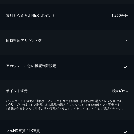
毎⽉もらえるU-NEXTポイント
1,200円分
同時視聴アカウント数
4
アカウントごとの機能制限設定
ポイント還元
最⼤40%
※
※
40％ポイント還元の対象は、クレジットカード決済による作品の購入 / レンタルです。
※
iOSアプリのUコイン決済による作品の購入 / レンタルは、20％のポイント還元です。
※
還元の対象外となる決済方法や商品があります。くわしくは
こちら
をご確認ください。
フルHD画質 / 4K画質