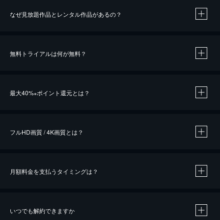
なぜ見放題作品とレンタル作品があるの？
無料トライアルは何が無料？
※
最大40%
ポイント還元とは？
※
※
作品によって必要なポイントが異なります。
フルHD画質 / 4K画質とは？
月額料金を支払うタイミングは？
※
40％ポイント還元の対象は、クレジットカード決済による作品の購入 / レンタルです。
※
iOSアプリのUコイン決済による作品の購入 / レンタルは、20％のポイント還元です。
※
還元の対象外となる決済方法や商品があります。くわしくは
こちら
をご確認ください。
いつでも解約できますか