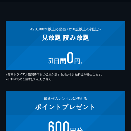
420,000
本以上の動画 /
210
誌以上の雑誌が
見放題
読み放題
0
31
日間
円
※
※無料トライアル期間終了日の翌日が属する月から月額料金が発生します。
※日割りでのご請求はいたしません。
最新作の
レンタルに使える
ポイント
プレゼント
600
円分