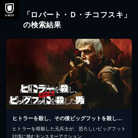
本文へスキップ
「ロバート・Ｄ・チコフスキ」
の検索結果
ヒトラーを殺し、その後ビッグフットを殺した男
ヒトラーを暗殺した元兵士が、恐ろしいビッグフット
討伐に挑むモンスターアクション