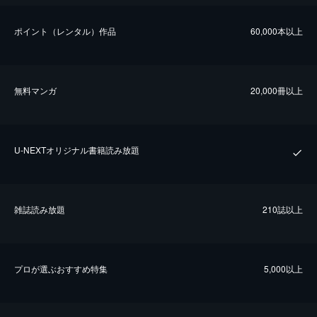
ポイント（レンタル）作品
60,000本以上
無料マンガ
20,000冊以上
U-NEXTオリジナル書籍読み放題
雑誌読み放題
210誌以上
プロが選ぶおすすめ特集
5,000以上