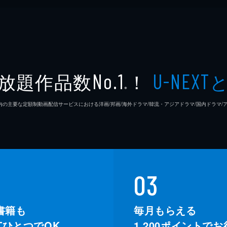
放題作品数
！
No.1
U-NEXT
※
26年7⽉ 国内の主要な定額制動画配信サービスにおける洋画/邦画/海外ドラマ/韓流・アジアドラマ/国内ドラ
03
書籍も
毎月もらえる
XTひとつでOK。
1,200
ポイントでお