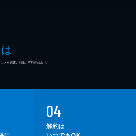
とは
マ/アニメを調査。別途、有料作品あり。
04
解約は
得に。
いつでもOK。