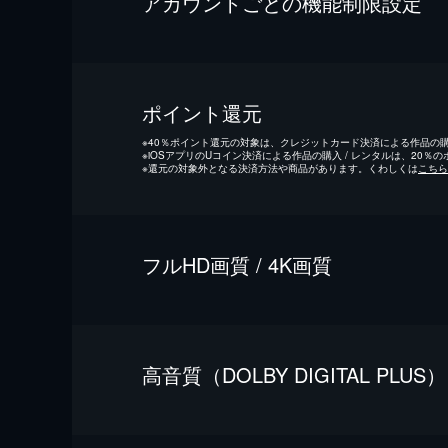
アカウントごとの機能制限設定
ポイント還元
※
40％ポイント還元の対象は、クレジットカード決済による作品の購入
※
iOSアプリのUコイン決済による作品の購入 / レンタルは、20％
※
還元の対象外となる決済方法や商品があります。くわしくは
こちら
フルHD画質 / 4K画質
⾼⾳質（DOLBY DIGITAL PLUS）