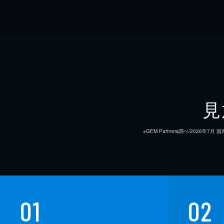
見
※GEM Partners調べ/20
01
02