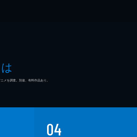
とは
マ/アニメを調査。別途、有料作品あり。
04