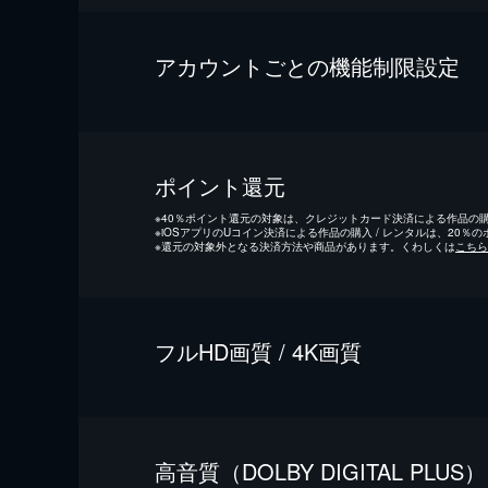
アカウントごとの機能制限設定
ポイント還元
※
40％ポイント還元の対象は、クレジットカード決済による作品の購入
※
iOSアプリのUコイン決済による作品の購入 / レンタルは、20％
※
還元の対象外となる決済方法や商品があります。くわしくは
こちら
フルHD画質 / 4K画質
⾼⾳質（DOLBY DIGITAL PLUS）