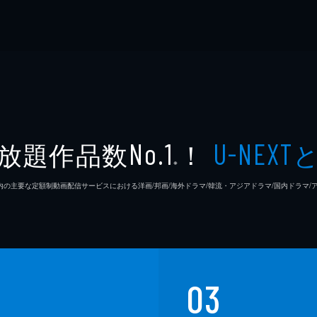
放題作品数
！
No.1
U-NEXT
※
26年7⽉ 国内の主要な定額制動画配信サービスにおける洋画/邦画/海外ドラマ/韓流・アジアドラマ/国内ドラ
03