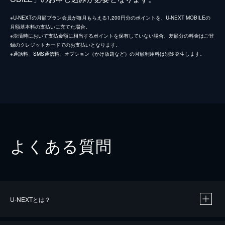
※U-NEXTの月額プラン会員が毎月もらえる1,200円分のポイントを、U-NEXT MOBILEの
月額基本料の支払いに充てた場合。
※決済時において支払金額に相当するポイントを保有していない場合、差額分の料金はご登
録のクレジットカードでのお支払いとなります。
※通話料、SMS通信料、オプション（かけ放題など）の月額利用料は別途発生します。
よくある質問
U-NEXTとは？