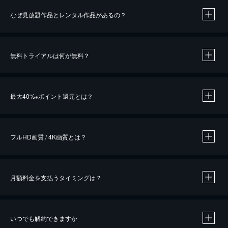
なぜ見放題作品とレンタル作品があるの？
無料トライアルは何が無料？
※
最大40%
ポイント還元とは？
※
※
作品によって必要なポイントが異なります。
フルHD画質 / 4K画質とは？
月額料金を支払うタイミングは？
※
40％ポイント還元の対象は、クレジットカード決済による作品の購入 / レンタルです。
※
iOSアプリのUコイン決済による作品の購入 / レンタルは、20％のポイント還元です。
※
還元の対象外となる決済方法や商品があります。くわしくは
こちら
をご確認ください。
いつでも解約できますか