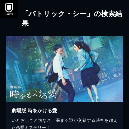
本文へスキップ
「パトリック・シー」の検索結
果
劇場版 時をかける愛
いとおしさと切なさ、深まる謎が交錯する時空を超え
た恋愛ミステリー！