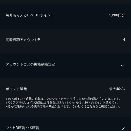
毎⽉もらえるU-NEXTポイント
1,200円分
同時視聴アカウント数
4
アカウントごとの機能制限設定
ポイント還元
最⼤40%
※
※
40％ポイント還元の対象は、クレジットカード決済による作品の購入 / レンタルです。
※
iOSアプリのUコイン決済による作品の購入 / レンタルは、20％のポイント還元です。
※
還元の対象外となる決済方法や商品があります。くわしくは
こちら
をご確認ください。
フルHD画質 / 4K画質