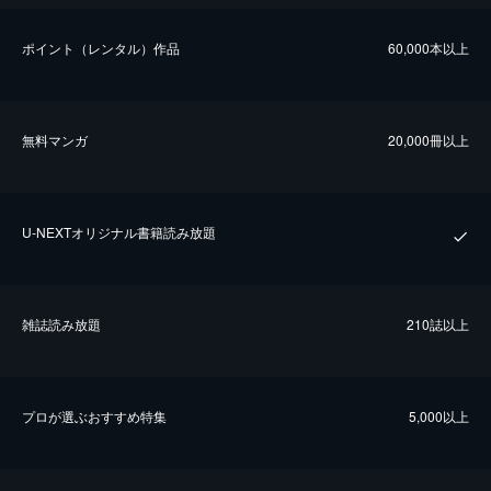
ポイント（レンタル）作品
60,000本以上
無料マンガ
20,000冊以上
U-NEXTオリジナル書籍読み放題
雑誌読み放題
210誌以上
プロが選ぶおすすめ特集
5,000以上