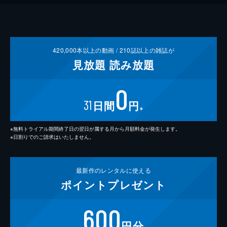
420,000
本以上の動画 /
210
誌以上の雑誌が
見放題
読み放題
0
31
日間
円
※
※無料トライアル期間終了日の翌日が属する月から月額料金が発生します。
※日割りでのご請求はいたしません。
最新作の
レンタルに使える
ポイント
プレゼント
600
円分