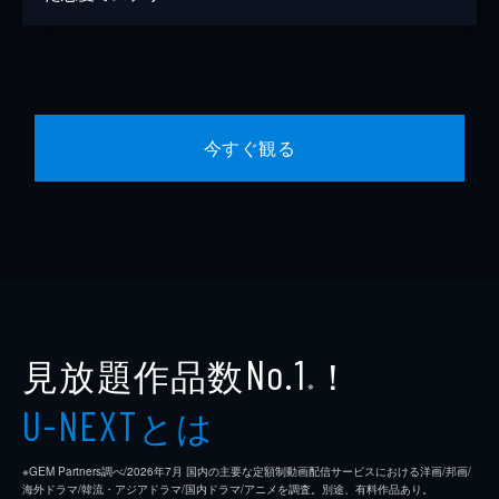
今すぐ観る
見放題作品数
！
No.1
※
とは
U-NEXT
※GEM Partners調べ/2026年7⽉ 国内の主要な定額制動画配信サービスにおける洋画/邦画/
海外ドラマ/韓流・アジアドラマ/国内ドラマ/アニメを調査。別途、有料作品あり。