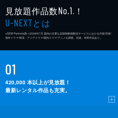
見放題作品数
！
No.1
※
とは
U-NEXT
※GEM Partners調べ/2026年7⽉ 国内の主要な定額制動画配信サービスにおける洋画/邦画/
海外ドラマ/韓流・アジアドラマ/国内ドラマ/アニメを調査。別途、有料作品あり。
01
420,000
本以上が見放題！
最新レンタル作品も充実。