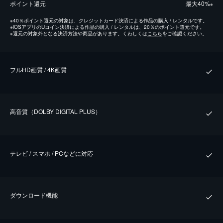
ポイント還元
最⼤40%
※
※
40％ポイント還元の対象は、クレジットカード決済による作品の購入 / レンタルです。
※
iOSアプリのUコイン決済による作品の購入 / レンタルは、20％のポイント還元です。
※
還元の対象外となる決済方法や商品があります。くわしくは
こちら
をご確認ください。
フルHD画質 / 4K画質
⾼⾳質（DOLBY DIGITAL PLUS）
テレビ / スマホ / PCなどに対応
ダウンロード機能