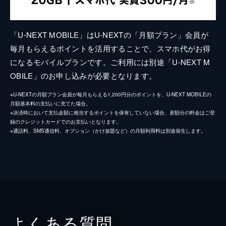
「U-NEXT MOBILE」はU-NEXTの「月額プラン」会員が
毎月もらえるポイントを活用することで、スマホ代がお得
になるモバイルプランです。ご利用には別途「U-NEXT M
OBILE」のお申し込みが必要となります。
※U-NEXTの月額プラン会員が毎月もらえる1,200円分のポイントを、U-NEXT MOBILEの
月額基本料の支払いに充てた場合。
※決済時において支払金額に相当するポイントを保有していない場合、差額分の料金はご登
録のクレジットカードでのお支払いとなります。
※通話料、SMS通信料、オプション（かけ放題など）の月額利用料は別途発生します。
よくある質問