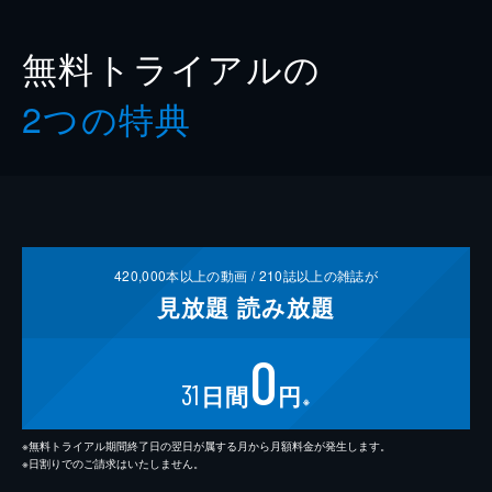
無料トライアルの
2つの特典
420,000
本以上の動画 /
210
誌以上の雑誌が
見放題
読み放題
0
31
日間
円
※
※無料トライアル期間終了日の翌日が属する月から月額料金が発生します。
※日割りでのご請求はいたしません。