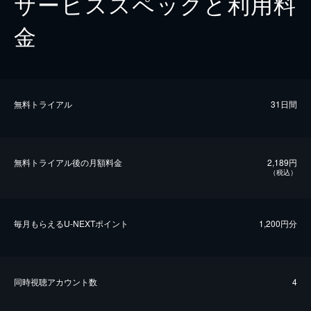
サービススペックと利用料
金
無料トライアル
31日間
無料トライアル後の⽉額料金
2,189円
（税込）
毎⽉もらえるU-NEXTポイント
1,200円分
同時視聴アカウント数
4