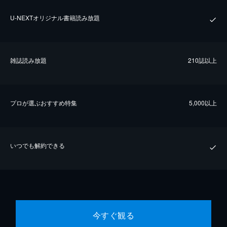
U-NEXTオリジナル書籍読み放題
雑誌読み放題
210誌以上
プロが選ぶおすすめ特集
5,000以上
いつでも解約できる
今すぐ観る