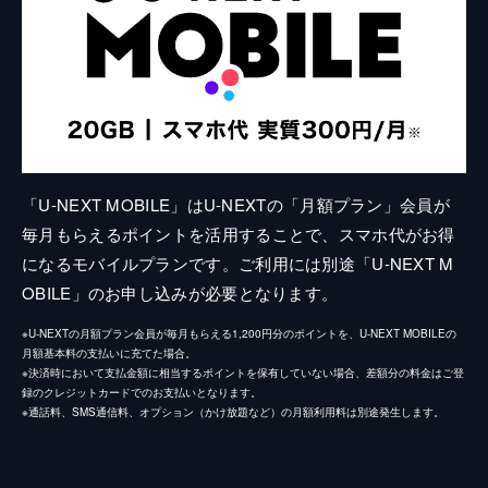
「U-NEXT MOBILE」はU-NEXTの「月額プラン」会員が
毎月もらえるポイントを活用することで、スマホ代がお得
になるモバイルプランです。ご利用には別途「U-NEXT M
OBILE」のお申し込みが必要となります。
※U-NEXTの月額プラン会員が毎月もらえる1,200円分のポイントを、U-NEXT MOBILEの
月額基本料の支払いに充てた場合。
※決済時において支払金額に相当するポイントを保有していない場合、差額分の料金はご登
録のクレジットカードでのお支払いとなります。
※通話料、SMS通信料、オプション（かけ放題など）の月額利用料は別途発生します。