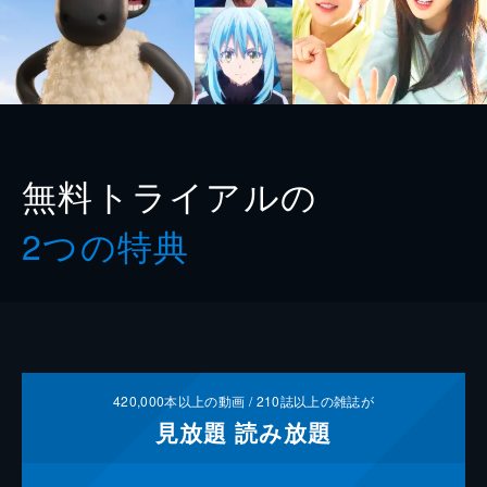
無料トライアルの
2つの特典
420,000
本以上の動画 /
210
誌以上の雑誌が
見放題
読み放題