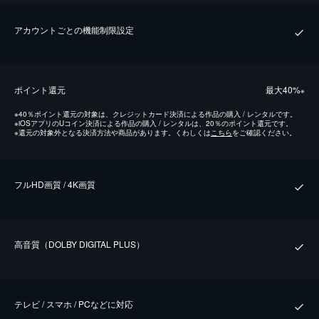
アカウントごとの機能制限設定
ポイント還元
最⼤40%
※
※
40％ポイント還元の対象は、クレジットカード決済による作品の購入 / レンタルです。
※
iOSアプリのUコイン決済による作品の購入 / レンタルは、20％のポイント還元です。
※
還元の対象外となる決済方法や商品があります。くわしくは
こちら
をご確認ください。
フルHD画質 / 4K画質
⾼⾳質（DOLBY DIGITAL PLUS）
テレビ / スマホ / PCなどに対応