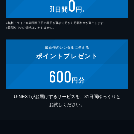
0
31
日間
円
※
※無料トライアル期間終了日の翌日が属する月から月額料金が発生します。
※日割りでのご請求はいたしません。
最新作の
レンタルに使える
ポイント
プレゼント
600
円分
U-NEXTがお届けするサービスを、31日間ゆっくりと
お試しください。