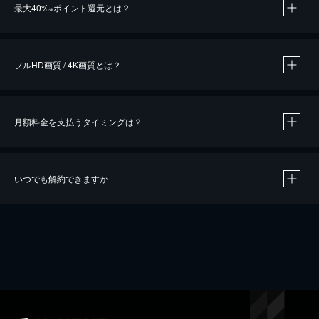
最大40%
ポイント還元とは？
※
※
作品によって必要なポイントが異なります。
フルHD画質 / 4K画質とは？
月額料金を支払うタイミングは？
※
40％ポイント還元の対象は、クレジットカード決済による作品の購入 / レンタルです。
※
iOSアプリのUコイン決済による作品の購入 / レンタルは、20％のポイント還元です。
※
還元の対象外となる決済方法や商品があります。くわしくは
こちら
をご確認ください。
いつでも解約できますか
こちら