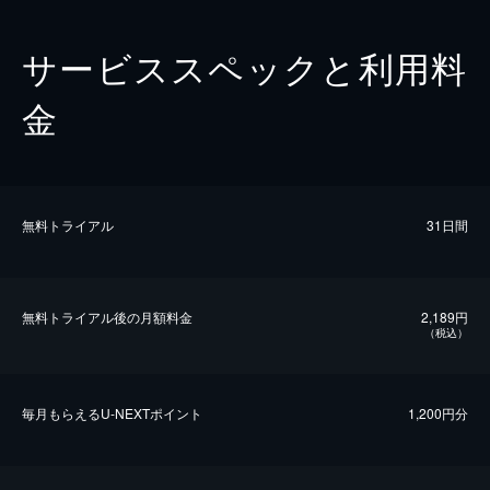
サービススペックと利用料
金
無料トライアル
31日間
無料トライアル後の⽉額料金
2,189円
（税込）
毎⽉もらえるU-NEXTポイント
1,200円分