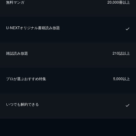
無料マンガ
20,000冊以上
U-NEXTオリジナル書籍読み放題
雑誌読み放題
210誌以上
プロが選ぶおすすめ特集
5,000以上
いつでも解約できる