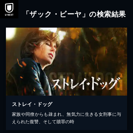
本文へスキップ
「ザック・ビーヤ」の検索結果
ストレイ・ドッグ
家族や同僚からも疎まれ、無気力に生きる女刑事に与
えられた復讐、そして贖罪の時