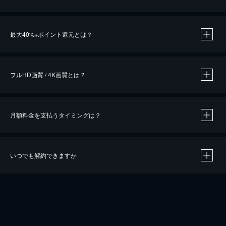
※
最大40%
ポイント還元とは？
※
※
作品によって必要なポイントが異なります。
フルHD画質 / 4K画質とは？
月額料金を支払うタイミングは？
※
40％ポイント還元の対象は、クレジットカード決済による作品の購入 / レンタルです。
※
iOSアプリのUコイン決済による作品の購入 / レンタルは、20％のポイント還元です。
※
還元の対象外となる決済方法や商品があります。くわしくは
こちら
をご確認ください。
いつでも解約できますか
こちら