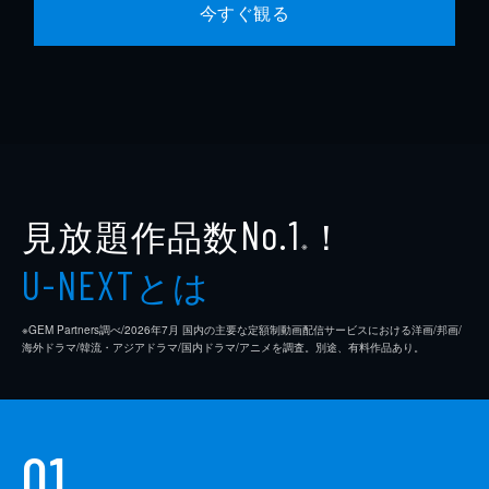
今すぐ観る
見放題作品数
！
No.1
※
とは
U-NEXT
※GEM Partners調べ/2026年7⽉ 国内の主要な定額制動画配信サービスにおける洋画/邦画/
海外ドラマ/韓流・アジアドラマ/国内ドラマ/アニメを調査。別途、有料作品あり。
01