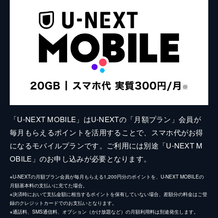
「U-NEXT MOBILE」はU-NEXTの「月額プラン」会員が
毎月もらえるポイントを活用することで、スマホ代がお得
になるモバイルプランです。ご利用には別途「U-NEXT M
OBILE」のお申し込みが必要となります。
※U-NEXTの月額プラン会員が毎月もらえる1,200円分のポイントを、U-NEXT MOBILEの
月額基本料の支払いに充てた場合。
※決済時において支払金額に相当するポイントを保有していない場合、差額分の料金はご登
録のクレジットカードでのお支払いとなります。
※通話料、SMS通信料、オプション（かけ放題など）の月額利用料は別途発生します。