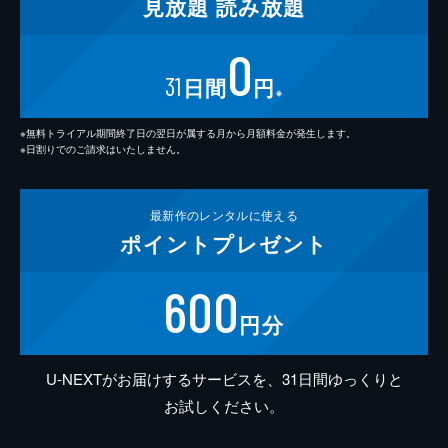
見放題
読み放題
0
31
日間
円
※
※無料トライアル期間終了日の翌日が属する月から月額料金が発生します。
※日割りでのご請求はいたしません。
最新作の
レンタルに使える
ポイント
プレゼント
600
円分
U-NEXTがお届けするサービスを、31日間ゆっくりと
お試しください。