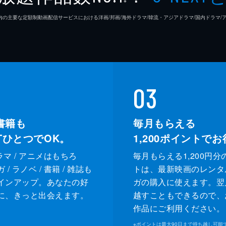
※
26年7⽉ 国内の主要な定額制動画配信サービスにおける洋画/邦画/海外ドラマ/韓流・アジアドラマ/国内ドラ
03
書籍も
毎月もらえる
XTひとつでOK。
1,200
ポイントでお
ドラマ / アニメはもちろ
毎月もらえる1,200円分
/ ラノベ / 書籍 / 雑誌も
トは、最新映画のレンタ
インアップ。あなたの好
ガの購入に使えます。翌
に、きっと出会えます。
越すこともできるので、
作品にご利用ください。
※
ポイントは最大90日まで持ち越し可能