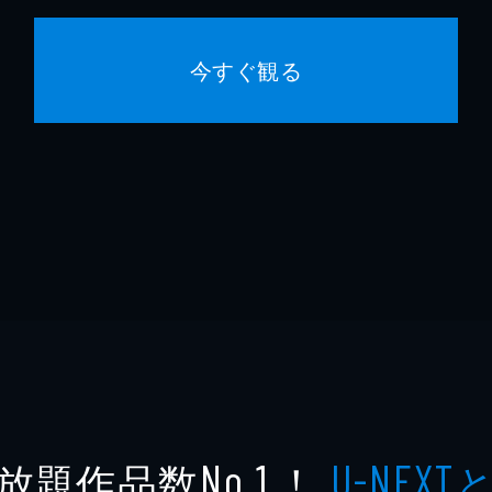
今すぐ観る
放題作品数
！
No.1
U-NEXT