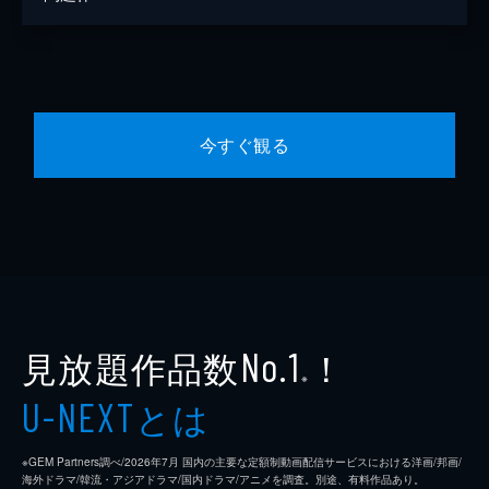
今すぐ観る
見放題作品数
！
No.1
※
とは
U-NEXT
※GEM Partners調べ/2026年7⽉ 国内の主要な定額制動画配信サービスにおける洋画/邦画/
海外ドラマ/韓流・アジアドラマ/国内ドラマ/アニメを調査。別途、有料作品あり。