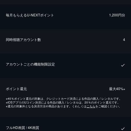
毎⽉もらえるU-NEXTポイント
1,200円分
同時視聴アカウント数
4
アカウントごとの機能制限設定
ポイント還元
最⼤40%
※
※
40％ポイント還元の対象は、クレジットカード決済による作品の購入 / レンタルです。
※
iOSアプリのUコイン決済による作品の購入 / レンタルは、20％のポイント還元です。
※
還元の対象外となる決済方法や商品があります。くわしくは
こちら
をご確認ください。
フルHD画質 / 4K画質