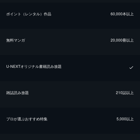
ポイント（レンタル）作品
60,000本以上
無料マンガ
20,000冊以上
U-NEXTオリジナル書籍読み放題
雑誌読み放題
210誌以上
プロが選ぶおすすめ特集
5,000以上