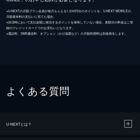
※U-NEXTの月額プラン会員が毎月もらえる1,200円分のポイントを、U-NEXT MOBILEの
月額基本料の支払いに充てた場合。
※決済時において支払金額に相当するポイントを保有していない場合、差額分の料金はご登
録のクレジットカードでのお支払いとなります。
※通話料、SMS通信料、オプション（かけ放題など）の月額利用料は別途発生します。
よくある質問
U-NEXTとは？