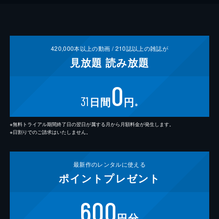
420,000
本以上の動画 /
210
誌以上の雑誌が
見放題
読み放題
0
31
日間
円
※
※無料トライアル期間終了日の翌日が属する月から月額料金が発生します。
※日割りでのご請求はいたしません。
最新作の
レンタルに使える
ポイント
プレゼント
600
円分