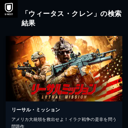
本文へスキップ
「ウィータス・クレン」の検索
結果
リーサル・ミッション
アメリカ大統領を救出せよ！イラク戦争の是非を問う
問題作