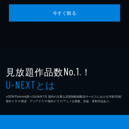
今すぐ観る
見放題作品数
！
No.1
※
とは
U-NEXT
※GEM Partners調べ/2026年7⽉ 国内の主要な定額制動画配信サービスにおける洋画/邦画/
海外ドラマ/韓流・アジアドラマ/国内ドラマ/アニメを調査。別途、有料作品あり。