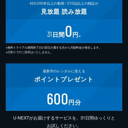
420,000
本以上の動画 /
210
誌以上の雑誌が
見放題
読み放題
0
31
日間
円
※
※無料トライアル期間終了日の翌日が属する月から月額料金が発生します。
※日割りでのご請求はいたしません。
最新作の
レンタルに使える
ポイント
プレゼント
600
円分
U-NEXTがお届けするサービスを、31日間ゆっくりと
お試しください。