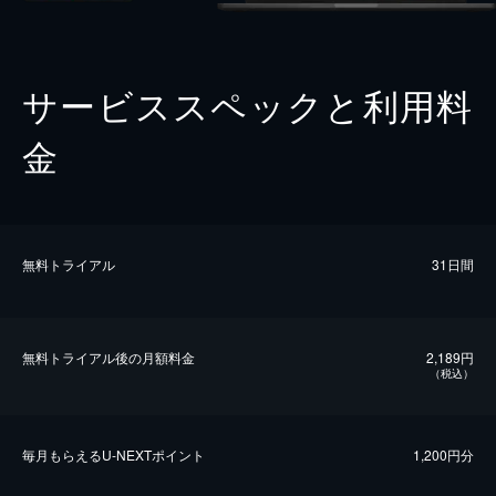
サービススペックと利用料
金
無料トライアル
31日間
無料トライアル後の⽉額料金
2,189円
（税込）
毎⽉もらえるU-NEXTポイント
1,200円分