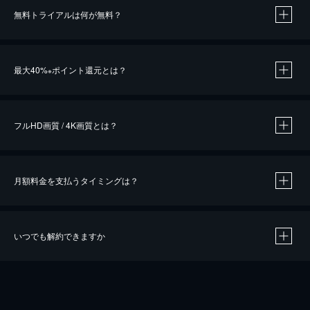
無料トライアルは何が無料？
※
最大40%
ポイント還元とは？
※
※
作品によって必要なポイントが異なります。
フルHD画質 / 4K画質とは？
月額料金を支払うタイミングは？
※
40％ポイント還元の対象は、クレジットカード決済による作品の購入 / レンタルです。
※
iOSアプリのUコイン決済による作品の購入 / レンタルは、20％のポイント還元です。
※
還元の対象外となる決済方法や商品があります。くわしくは
こちら
をご確認ください。
いつでも解約できますか