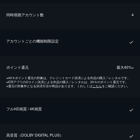
同時視聴アカウント数
4
アカウントごとの機能制限設定
ポイント還元
最⼤40%
※
※
40％ポイント還元の対象は、クレジットカード決済による作品の購入 / レンタルです。
※
iOSアプリのUコイン決済による作品の購入 / レンタルは、20％のポイント還元です。
※
還元の対象外となる決済方法や商品があります。くわしくは
こちら
をご確認ください。
フルHD画質 / 4K画質
⾼⾳質（DOLBY DIGITAL PLUS）