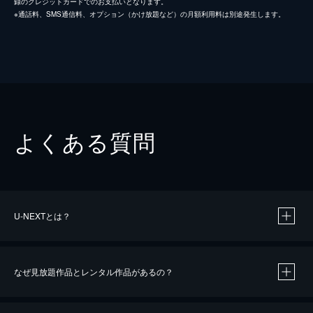
録のクレジットカードでのお支払いとなります。
※通話料、SMS通信料、オプション（かけ放題など）の月額利用料は別途発生します。
よくある質問
U-NEXTとは？
なぜ見放題作品とレンタル作品があるの？