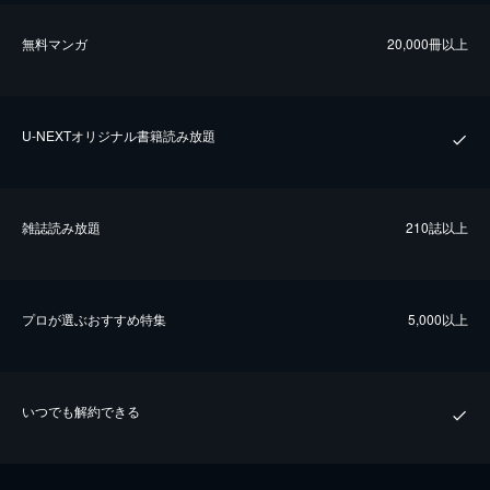
無料マンガ
20,000冊以上
U-NEXTオリジナル書籍読み放題
雑誌読み放題
210誌以上
プロが選ぶおすすめ特集
5,000以上
いつでも解約できる