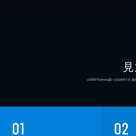
見
※GEM Partners調べ/20
01
02