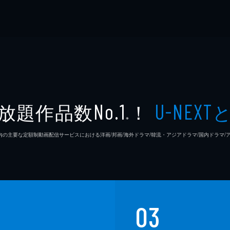
放題作品数
！
No.1
U-NEXT
※
26年7⽉ 国内の主要な定額制動画配信サービスにおける洋画/邦画/海外ドラマ/韓流・アジアドラマ/国内ドラ
03