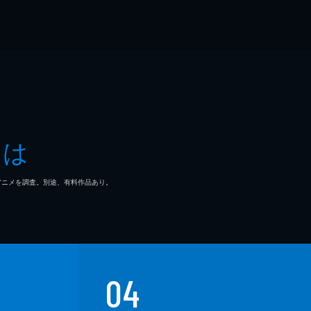
とは
マ/アニメを調査。別途、有料作品あり。
04