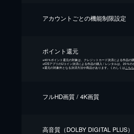
アカウントごとの機能制限設定
ポイント還元
※
40％ポイント還元の対象は、クレジットカード決済による作品の購入
※
iOSアプリのUコイン決済による作品の購入 / レンタルは、20％
※
還元の対象外となる決済方法や商品があります。くわしくは
こちら
フルHD画質 / 4K画質
⾼⾳質（DOLBY DIGITAL PLUS）