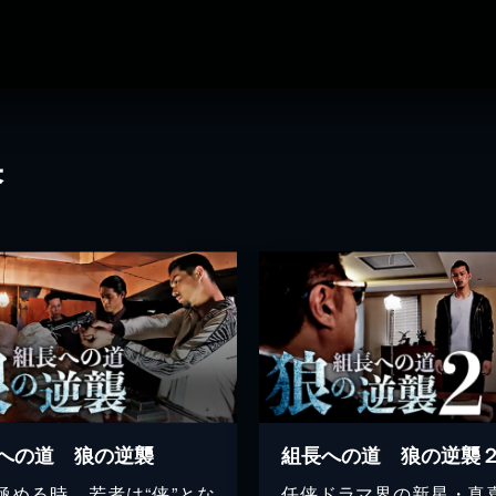
果
への道 狼の逆襲
組長への道 狼の逆襲
極める時、若者は“侠”とな
任侠ドラマ界の新星・真