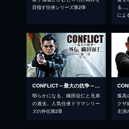
目指す任侠シリーズ第2弾
る…
によ
CONFLICT～最大の抗争～ 外伝 織田征仁 第2章
明らかになる、織田征仁と兄弟
孤高
の過去。人気任侠ドラマシリー
クザ
ズの外伝第2章
主演