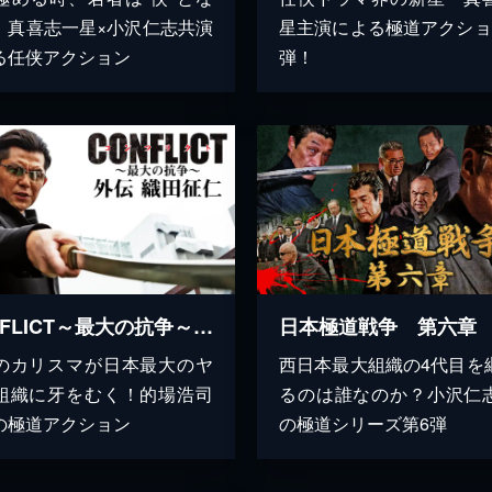
。真喜志一星×小沢仁志共演
星主演による極道アクショ
る任侠アクション
弾！
CONFLICT～最大の抗争～ 外伝 織田征仁
日本極道戦争 第六章
のカリスマが日本最大のヤ
西日本最大組織の4代目を
組織に牙をむく！的場浩司
るのは誰なのか？小沢仁
の極道アクション
の極道シリーズ第6弾