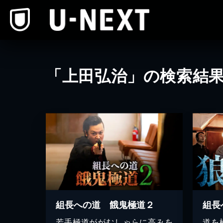
本文へスキップ
「上田弘治」の検索結
組長への道 餓鬼極道２
組長
若手極道ががむしゃらに高みを
道を