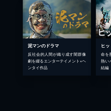
泥マンのドラマ
ヒッ
反社会的人間が織り成す闇群像
命を
劇を綴るエンターテイメント×ヘ
熱い
ンタイ作品
結編