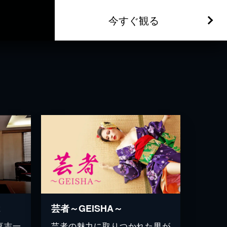
今すぐ観る
２
芸者～GEISHA～
喜志一
芸者の魅力に取りつかれた男が