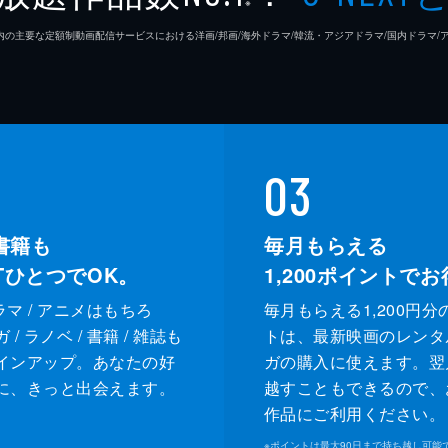
※
26年7⽉ 国内の主要な定額制動画配信サービスにおける洋画/邦画/海外ドラマ/韓流・アジアドラマ/国内ドラ
03
書籍も
毎月もらえる
XTひとつでOK。
1,200
ポイントでお
ドラマ / アニメはもちろ
毎月もらえる1,200円分
/ ラノベ / 書籍 / 雑誌も
トは、最新映画のレンタ
インアップ。あなたの好
ガの購入に使えます。翌
に、きっと出会えます。
越すこともできるので、
作品にご利用ください。
※
ポイントは最大90日まで持ち越し可能