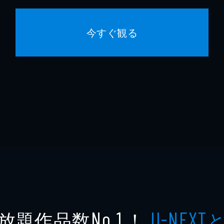
今すぐ観る
放題作品数
！
No.1
U-NEXT