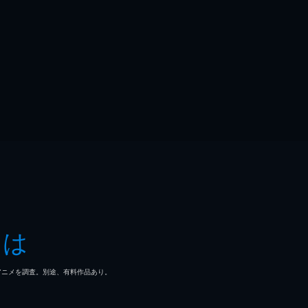
とは
マ/アニメを調査。別途、有料作品あり。