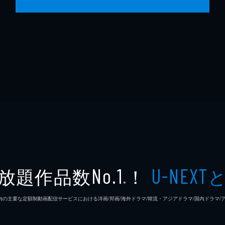
放題作品数
！
No.1
U-NEXT
※
26年7⽉ 国内の主要な定額制動画配信サービスにおける洋画/邦画/海外ドラマ/韓流・アジアドラマ/国内ドラ