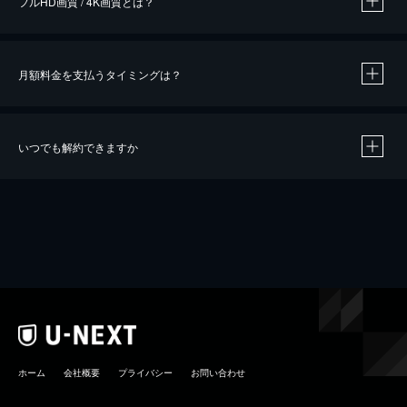
フルHD画質 / 4K画質とは？
月額料金を支払うタイミングは？
※
40％ポイント還元の対象は、クレジットカード決済による作品の購入 / レンタルです。
※
iOSアプリのUコイン決済による作品の購入 / レンタルは、20％のポイント還元です。
※
還元の対象外となる決済方法や商品があります。くわしくは
こちら
をご確認ください。
いつでも解約できますか
こちら
ホーム
会社概要
プライバシー
お問い合わせ