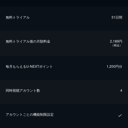
無料トライアル
31日間
無料トライアル後の⽉額料金
2,189円
（税込）
毎⽉もらえるU-NEXTポイント
1,200円分
同時視聴アカウント数
4
アカウントごとの機能制限設定