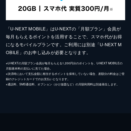
「U-NEXT MOBILE」はU-NEXTの「月額プラン」会員が
毎月もらえるポイントを活用することで、スマホ代がお得
になるモバイルプランです。ご利用には別途「U-NEXT M
OBILE」のお申し込みが必要となります。
※U-NEXTの月額プラン会員が毎月もらえる1,200円分のポイントを、U-NEXT MOBILEの
月額基本料の支払いに充てた場合。
※決済時において支払金額に相当するポイントを保有していない場合、差額分の料金はご登
録のクレジットカードでのお支払いとなります。
※通話料、SMS通信料、オプション（かけ放題など）の月額利用料は別途発生します。