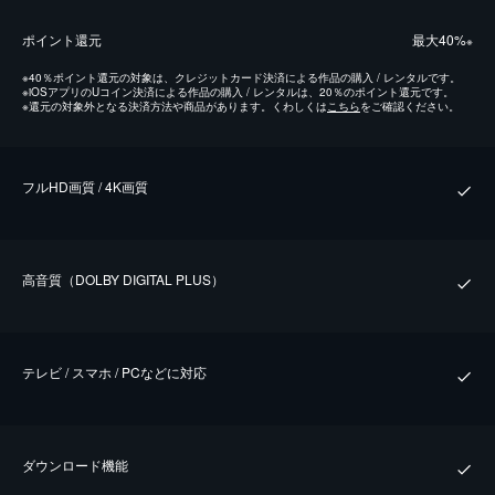
ポイント還元
最⼤40%
※
※
40％ポイント還元の対象は、クレジットカード決済による作品の購入 / レンタルです。
※
iOSアプリのUコイン決済による作品の購入 / レンタルは、20％のポイント還元です。
※
還元の対象外となる決済方法や商品があります。くわしくは
こちら
をご確認ください。
フルHD画質 / 4K画質
⾼⾳質（DOLBY DIGITAL PLUS）
テレビ / スマホ / PCなどに対応
ダウンロード機能