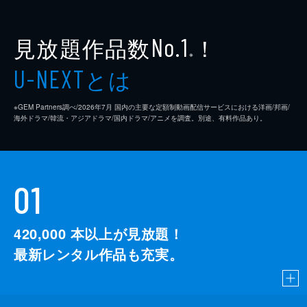
見放題作品数
！
No.1
※
とは
U-NEXT
※GEM Partners調べ/2026年7⽉ 国内の主要な定額制動画配信サービスにおける洋画/邦画/
海外ドラマ/韓流・アジアドラマ/国内ドラマ/アニメを調査。別途、有料作品あり。
01
420,000
本以上が見放題！
最新レンタル作品も充実。