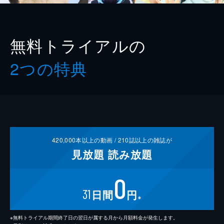
無料トライアルの
2つの特典
420,000
本以上の動画 /
210
誌以上の雑誌が
見放題
読み放題
0
31
日間
円
※
※無料トライアル期間終了日の翌日が属する月から月額料金が発生します。