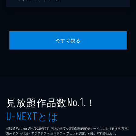
今すぐ観る
見放題作品数
！
No.1
※
とは
U-NEXT
※GEM Partners調べ/2026年7⽉ 国内の主要な定額制動画配信サービスにおける洋画/邦画/
海外ドラマ/韓流・アジアドラマ/国内ドラマ/アニメを調査。別途、有料作品あり。