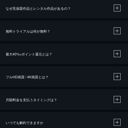
なぜ見放題作品とレンタル作品があるの？
無料トライアルは何が無料？
※
最大40%
ポイント還元とは？
※
※
作品によって必要なポイントが異なります。
フルHD画質 / 4K画質とは？
月額料金を支払うタイミングは？
※
40％ポイント還元の対象は、クレジットカード決済による作品の購入 / レンタルです。
※
iOSアプリのUコイン決済による作品の購入 / レンタルは、20％のポイント還元です。
※
還元の対象外となる決済方法や商品があります。くわしくは
こちら
をご確認ください。
いつでも解約できますか