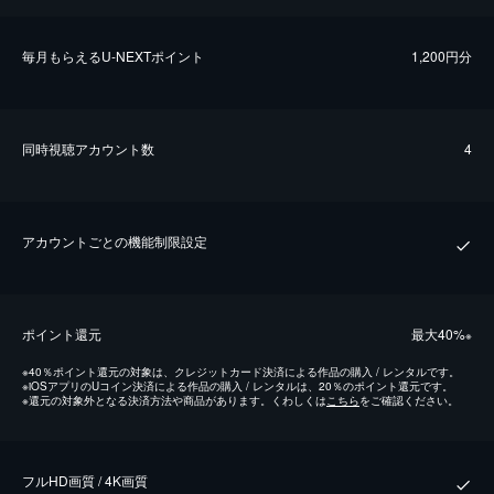
毎⽉もらえるU-NEXTポイント
1,200円分
同時視聴アカウント数
4
アカウントごとの機能制限設定
ポイント還元
最⼤40%
※
※
40％ポイント還元の対象は、クレジットカード決済による作品の購入 / レンタルです。
※
iOSアプリのUコイン決済による作品の購入 / レンタルは、20％のポイント還元です。
※
還元の対象外となる決済方法や商品があります。くわしくは
こちら
をご確認ください。
フルHD画質 / 4K画質