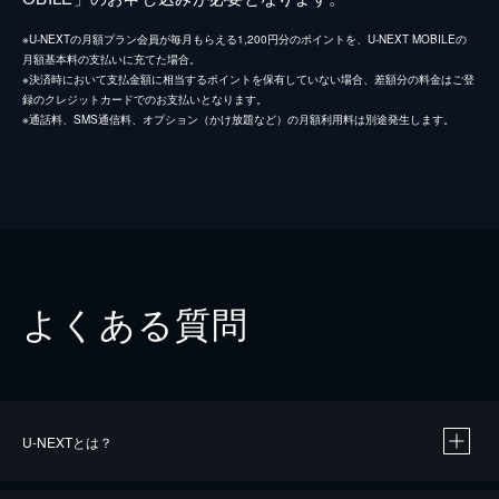
※U-NEXTの月額プラン会員が毎月もらえる1,200円分のポイントを、U-NEXT MOBILEの
月額基本料の支払いに充てた場合。
※決済時において支払金額に相当するポイントを保有していない場合、差額分の料金はご登
録のクレジットカードでのお支払いとなります。
※通話料、SMS通信料、オプション（かけ放題など）の月額利用料は別途発生します。
よくある質問
U-NEXTとは？