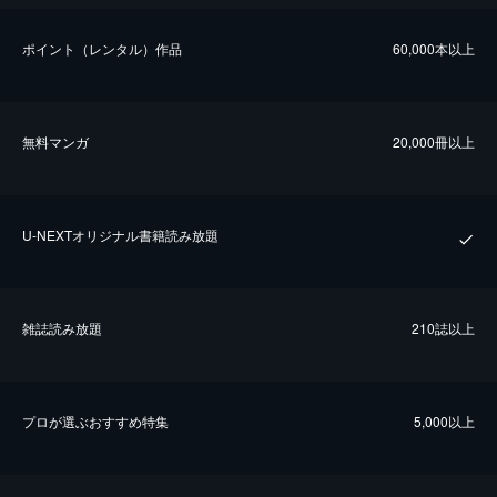
ポイント（レンタル）作品
60,000本以上
無料マンガ
20,000冊以上
U-NEXTオリジナル書籍読み放題
雑誌読み放題
210誌以上
プロが選ぶおすすめ特集
5,000以上