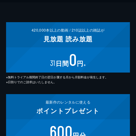
420,000
本以上の動画 /
210
誌以上の雑誌が
見放題
読み放題
0
31
日間
円
※
※無料トライアル期間終了日の翌日が属する月から月額料金が発生します。
※日割りでのご請求はいたしません。
最新作の
レンタルに使える
ポイント
プレゼント
600
円分