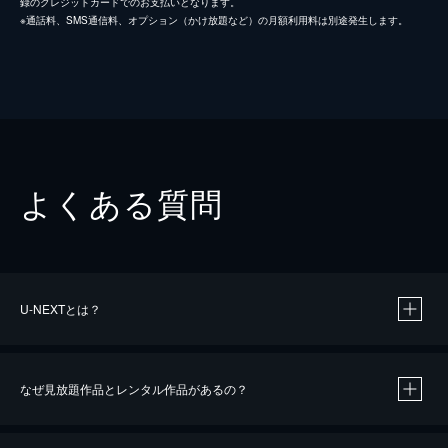
録のクレジットカードでのお支払いとなります。
※通話料、SMS通信料、オプション（かけ放題など）の月額利用料は別途発生します。
よくある質問
U-NEXTとは？
なぜ見放題作品とレンタル作品があるの？