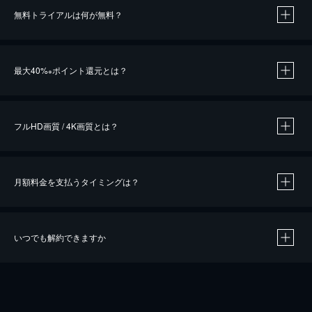
無料トライアルは何が無料？
※
最大40%
ポイント還元とは？
※
※
作品によって必要なポイントが異なります。
フルHD画質 / 4K画質とは？
月額料金を支払うタイミングは？
※
40％ポイント還元の対象は、クレジットカード決済による作品の購入 / レンタルです。
※
iOSアプリのUコイン決済による作品の購入 / レンタルは、20％のポイント還元です。
※
還元の対象外となる決済方法や商品があります。くわしくは
こちら
をご確認ください。
いつでも解約できますか