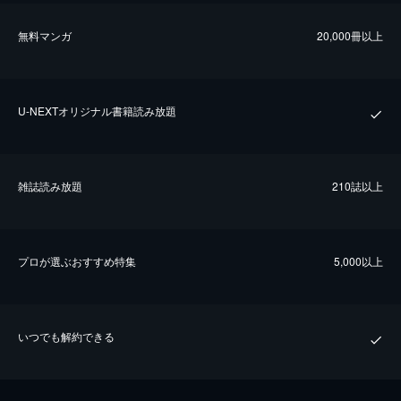
無料マンガ
20,000冊以上
U-NEXTオリジナル書籍読み放題
雑誌読み放題
210誌以上
プロが選ぶおすすめ特集
5,000以上
いつでも解約できる