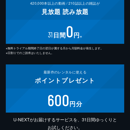
420,000
本以上の動画 /
210
誌以上の雑誌が
見放題
読み放題
0
31
日間
円
※
※無料トライアル期間終了日の翌日が属する月から月額料金が発生します。
※日割りでのご請求はいたしません。
最新作の
レンタルに使える
ポイント
プレゼント
600
円分
U-NEXTがお届けするサービスを、31日間ゆっくりと
お試しください。