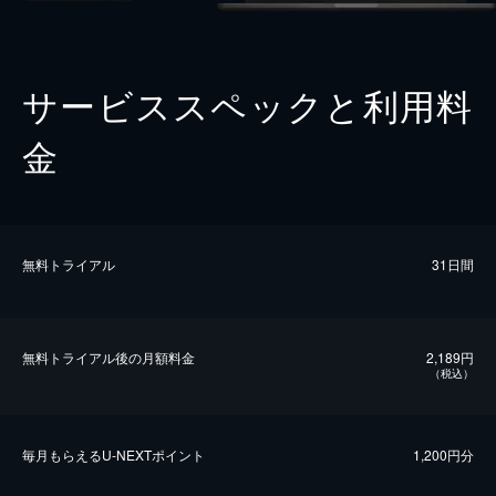
サービススペックと利用料
金
無料トライアル
31日間
無料トライアル後の⽉額料金
2,189円
（税込）
毎⽉もらえるU-NEXTポイント
1,200円分