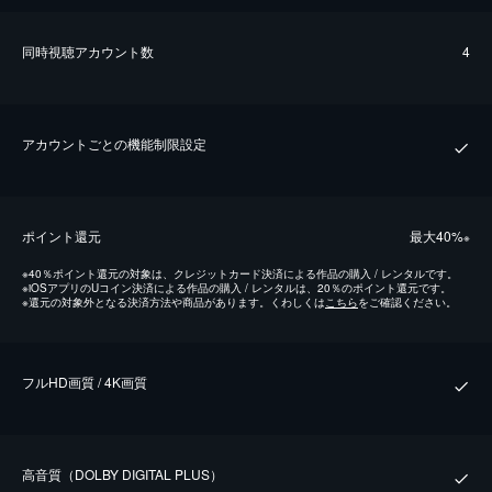
同時視聴アカウント数
4
アカウントごとの機能制限設定
ポイント還元
最⼤40%
※
※
40％ポイント還元の対象は、クレジットカード決済による作品の購入 / レンタルです。
※
iOSアプリのUコイン決済による作品の購入 / レンタルは、20％のポイント還元です。
※
還元の対象外となる決済方法や商品があります。くわしくは
こちら
をご確認ください。
フルHD画質 / 4K画質
⾼⾳質（DOLBY DIGITAL PLUS）