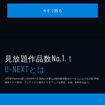
今すぐ観る
見放題作品数
！
No.1
※
とは
U-NEXT
※GEM Partners調べ/2026年7⽉ 国内の主要な定額制動画配信サービスにおける洋画/邦画/
海外ドラマ/韓流・アジアドラマ/国内ドラマ/アニメを調査。別途、有料作品あり。