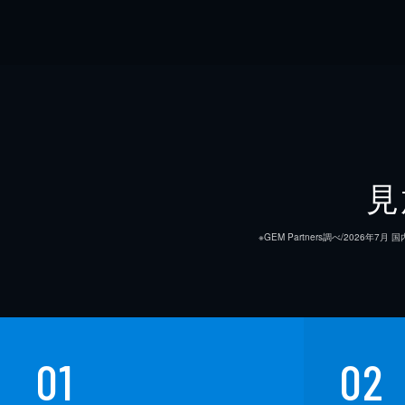
見
※GEM Partners調べ/20
01
02