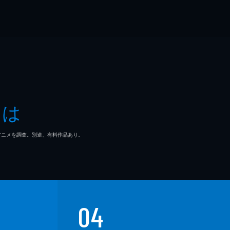
とは
マ/アニメを調査。別途、有料作品あり。
04