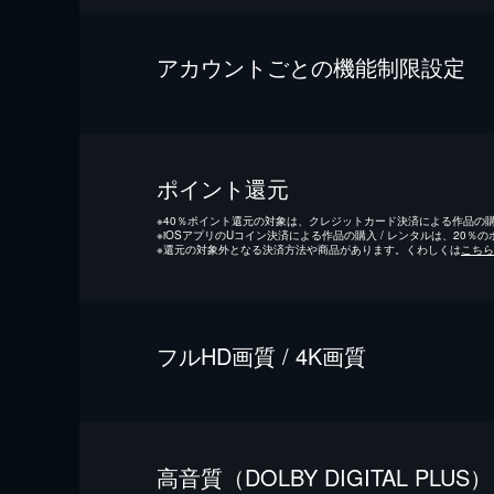
アカウントごとの機能制限設定
ポイント還元
※
40％ポイント還元の対象は、クレジットカード決済による作品の購入
※
iOSアプリのUコイン決済による作品の購入 / レンタルは、20％
※
還元の対象外となる決済方法や商品があります。くわしくは
こちら
フルHD画質 / 4K画質
⾼⾳質（DOLBY DIGITAL PLUS）