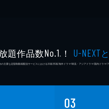
放題作品数
！
No.1
U-NEXT
※
26年7⽉ 国内の主要な定額制動画配信サービスにおける洋画/邦画/海外ドラマ/韓流・アジアドラマ/国内ドラ
03