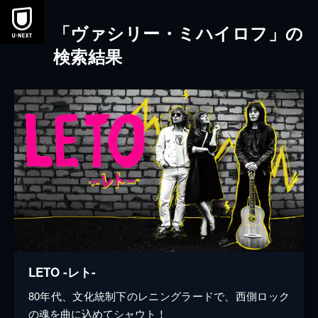
本文へスキップ
「ヴァシリー・ミハイロフ」の
検索結果
LETO -レト-
80年代、文化統制下のレニングラードで、西側ロック
の魂を曲に込めてシャウト！