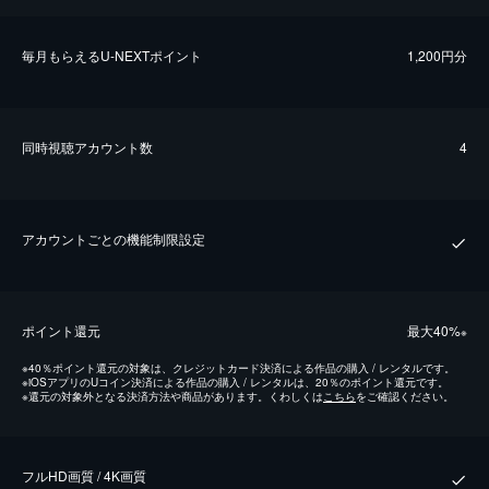
毎⽉もらえるU-NEXTポイント
1,200円分
同時視聴アカウント数
4
アカウントごとの機能制限設定
ポイント還元
最⼤40%
※
※
40％ポイント還元の対象は、クレジットカード決済による作品の購入 / レンタルです。
※
iOSアプリのUコイン決済による作品の購入 / レンタルは、20％のポイント還元です。
※
還元の対象外となる決済方法や商品があります。くわしくは
こちら
をご確認ください。
フルHD画質 / 4K画質