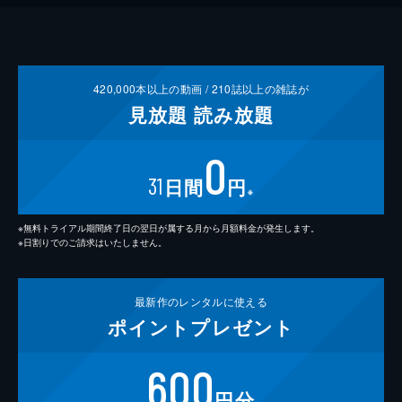
420,000
本以上の動画 /
210
誌以上の雑誌が
見放題
読み放題
0
31
日間
円
※
※無料トライアル期間終了日の翌日が属する月から月額料金が発生します。
※日割りでのご請求はいたしません。
最新作の
レンタルに使える
ポイント
プレゼント
600
円分