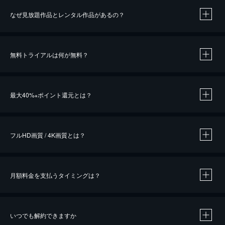
なぜ見放題作品とレンタル作品があるの？
無料トライアルは何が無料？
※
最大40%
ポイント還元とは？
※
※
作品によって必要なポイントが異なります。
フルHD画質 / 4K画質とは？
月額料金を支払うタイミングは？
※
40％ポイント還元の対象は、クレジットカード決済による作品の購入 / レンタルです。
※
iOSアプリのUコイン決済による作品の購入 / レンタルは、20％のポイント還元です。
※
還元の対象外となる決済方法や商品があります。くわしくは
こちら
をご確認ください。
いつでも解約できますか