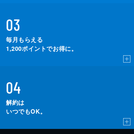
03
毎月もらえる
1,200
ポイントでお得に。
04
解約は
いつでもOK。