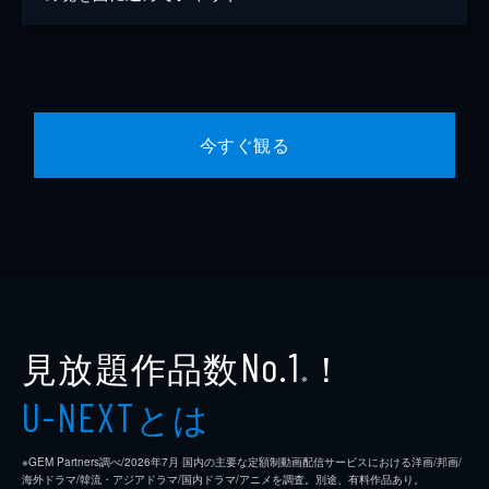
今すぐ観る
見放題作品数
！
No.1
※
とは
U-NEXT
※GEM Partners調べ/2026年7⽉ 国内の主要な定額制動画配信サービスにおける洋画/邦画/
海外ドラマ/韓流・アジアドラマ/国内ドラマ/アニメを調査。別途、有料作品あり。