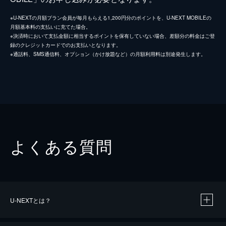
※U-NEXTの月額プラン会員が毎月もらえる1,200円分のポイントを、U-NEXT MOBILEの
月額基本料の支払いに充てた場合。
※決済時において支払金額に相当するポイントを保有していない場合、差額分の料金はご登
録のクレジットカードでのお支払いとなります。
※通話料、SMS通信料、オプション（かけ放題など）の月額利用料は別途発生します。
よくある質問
U-NEXTとは？