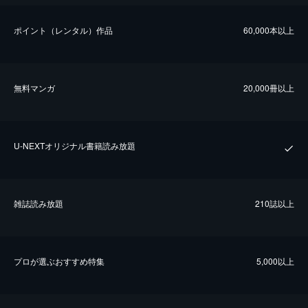
ポイント（レンタル）作品
60,000本以上
無料マンガ
20,000冊以上
U-NEXTオリジナル書籍読み放題
雑誌読み放題
210誌以上
プロが選ぶおすすめ特集
5,000以上